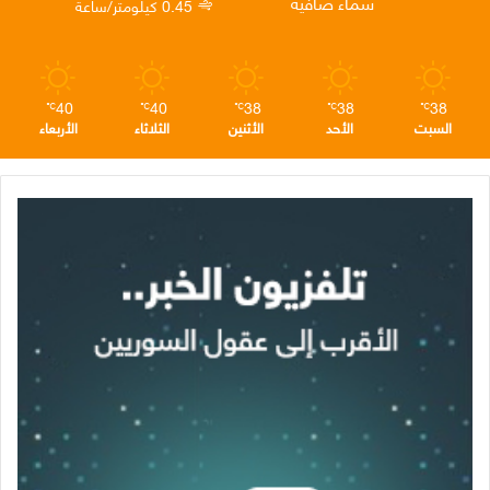
سماء صافية
0.45 كيلومتر/ساعة
م
40
40
38
38
38
℃
℃
℃
℃
℃
السبت
الأحد
الأثنين
الثلاثاء
الأربعاء