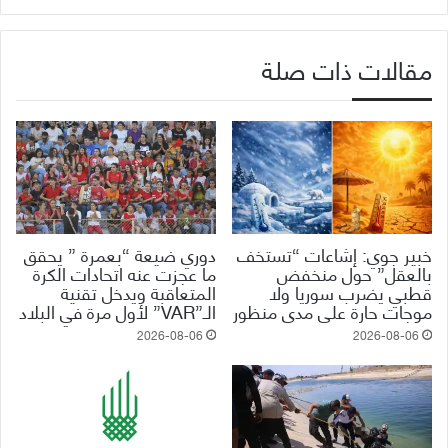
مقالات ذات صلة
خبير جوي: إشاعات “تستخف
دوري ضيعة “بعمرة ” يحقق
بالعقل” حول منخفض
ما عجزت عنه اتحادات الكرة
قطبي يضرب سوريا ولا
المتعاقبة ويدخل تقنية
موجات حارة على مدى منظور
الـ”VAR” لأول مرة في البلاد
2026-08-06
2026-08-06