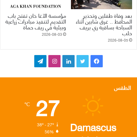
بعد وفاة طفلين وتحذير
مؤسسة الآغا خان تفتح باب
المحافظ .. غرق شابين أثناء
التقديم لتنفيذ مبادرات زراعية
السباحة بساقية ري بريف
وبيئية في ريف حماة
حلب
2026-08-03
2026-08-05
ف
ت
ل
ا
ت
ي
و
ي
ن
ي
س
ي
ن
س
ل
الطقس
27
ب
ت
ك
ت
ق
℃
و
ر
د
ق
ر
ك
إ
ر
ا
Damascus
38º - 27º
56%
ن
ا
م