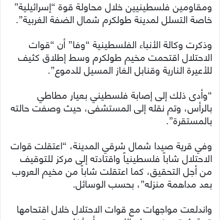
ومقاومين فلسطينيين خلال محاولة قوة “إسرائيلية”
خاصة التسلل لمدينة طولكرم شمال الضفة الغربية”.
وذكرت وكالة الأنباء الفلسطينية “وفا” أن “قوات
الاحتلال اقتحمت مخيم طولكرم وسط إطلاق كثيف
للأعيرة النارية وقنابل الغاز المسيل للدموع”.
“وأدى ذلك إلى إصابة فلسطيني بعيار مطاطي
بالرأس، وتم نقله إلى المستشفى، حيث وصفت حالته
بالمستقرة”.
وفي قرية صيدا شمال شرقي المدينة، “اعتقلت قوات
الاحتلال شاباً فلسطينياً واقتادته إلى مركز للتوقيف
من أجل التحقيق، كما اعتقلت شاباً من مخيم العروب
بعد مداهمة منزله”، بحسب الوسائل.
واندلعت مواجهات مع قوات الاحتلال خلال اقتحامها