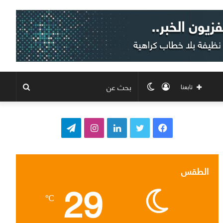
تسجيل
الوضع
بحث
تابعنا
الدخول
المظلم
عن
ف
ت
ل
ا
ت
ي
و
ي
ن
ي
س
ي
ن
س
ل
الطقس
29
ب
ت
ك
ت
ق
℃
و
ر
د
ق
ر