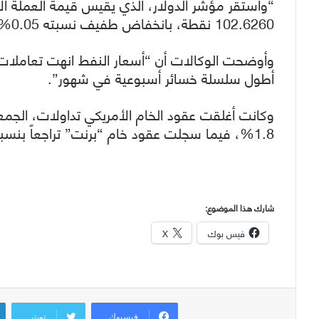
“واستقر مؤشر الدولار، الذي يقيس قيمة العملة ا
102.6260 نقطة، بانخفاض طفيف نسبته 0.05%”.
وأوضحت الوكالات أن “أسعار النفط انهت تعاملا
أطول سلسلة خسائر أسبوعية في شهور”.
1.8%، فيما سجلت عقود خام “برنت” تراجعاً بنسبة 1.1% إلى 74.17 دولار للبرميل.
شارك هذا الموضوع:
فيس بوك
X
فيسبوك
تويتر