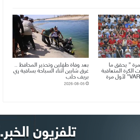
رة ” يحقق ما
بعد وفاة طفلين وتحذير المحافظ ..
 الكرة المتعاقبة
غرق شابين أثناء السباحة بساقية ري
ويدخل تقنية الـ”VAR” لأول مرة
بريف حلب
2026-08-05