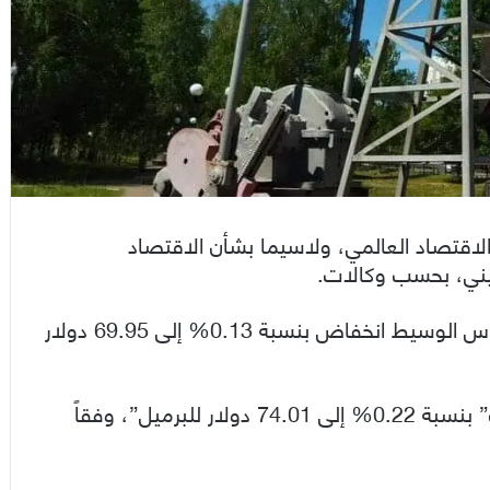
اقتصاد العالمي، ولاسيما بشأن الاقتصاد
صيني، بحسب وكالات.
وسجلت ” العقود الآجلة للخام الأمريكي غرب تكساس الوسيط انخفاض بنسبة 0.13% إلى 69.95 دولار
“وتراجعت العقود الآجلة للخام العالمي مزيج “برنت” بنسبة 0.22% إلى 74.01 دولار للبرميل”، وفقاً