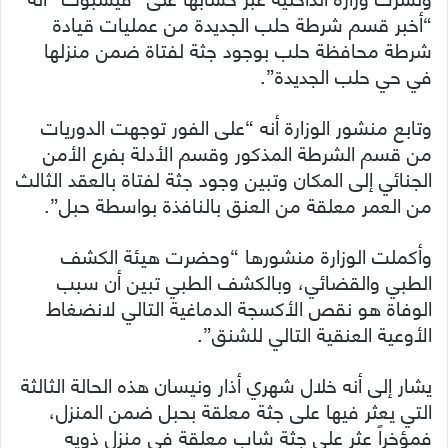
“أخبر قسم شرطة حلب الجديدة من عمليات قيادة
شرطة محافظة حلب بوجود جثة لفتاة ضمن منزلها
في حي حلب الجديدة”.
وتابع منشور الوزارة أنه “على الفور توجهت الدوريات
من قسم الشرطة المذكور وقسم الأدلة بفرع الأمن
الجنائي إلى المكان وتبين وجود جثة لفتاة بالعقد الثالث
من العمر معلقة من العنق بالنافذة بواسطة حبل”.
وأكملت الوزارة منشورها “وحضرت هيئة الكشف
الطبي والقضائي، وبالكشف الطبي تبين أن سبب
الوفاة هو نقص الأكسجة الدماغية التالي لانضغاط
الأوعية العنقية التالي للشنق”.
يشار إلى أنه خلال شهري أذار ونيسان هذه الحالة الثالثة
التي يعثر فيها على جثة معلقة بحبل ضمن المنزل،
فمؤخراً عثر على جثة شاب معلقة في منزل ذويه