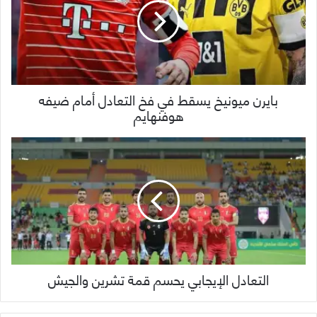
بايرن ميونيخ يسقط في فخ التعادل أمام ضيفه
هوفنهايم
التعادل الإيجابي يحسم قمة تشرين والجيش