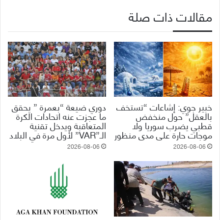
مقالات ذات صلة
خبير جوي: إشاعات “تستخف
دوري ضيعة “بعمرة ” يحقق
بالعقل” حول منخفض
ما عجزت عنه اتحادات الكرة
قطبي يضرب سوريا ولا
المتعاقبة ويدخل تقنية
موجات حارة على مدى منظور
الـ”VAR” لأول مرة في البلاد
2026-08-06
2026-08-06