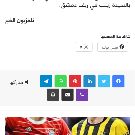
بالسيدة زينب في ريف دمشق.
تلفزيون الخبر
شارك هذا الموضوع:
فيس بوك
X
لينكدإن
بينتيريست
واتساب
تيلقرام
شاركها
ڤايبر
مشاركة عبر البريد
طباعة