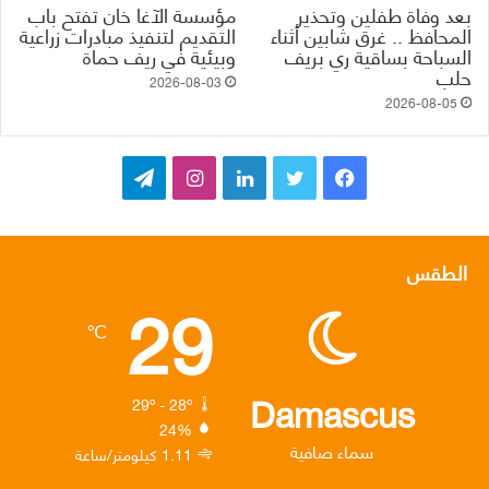
بعد وفاة طفلين وتحذير
مؤسسة الآغا خان تفتح باب
المحافظ .. غرق شابين أثناء
التقديم لتنفيذ مبادرات زراعية
السباحة بساقية ري بريف
وبيئية في ريف حماة
حلب
2026-08-03
2026-08-05
ف
ت
ل
ا
ت
ي
و
ي
ن
ي
س
ي
ن
س
ل
الطقس
29
ب
ت
ك
ت
ق
℃
و
ر
د
ق
ر
ك
إ
ر
ا
Damascus
29º - 28º
24%
ن
ا
م
سماء صافية
1.11 كيلومتر/ساعة
م