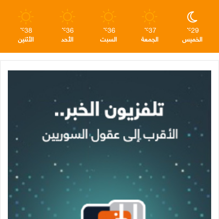
38
36
36
37
29
℃
℃
℃
℃
℃
الخميس
الجمعة
السبت
الأحد
الأثنين