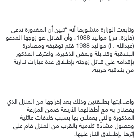
وتابعت الوزارة منشورها أنه “تبين أن المغدورة تدعى
(فايزة. س) مواليد 1988، وأن القـاتل هو زوجها المدعو
(عبدالله . ا) مواليد 1988 فتم توقيفه ومصادرة
البنـدقية وقنـ.بلة وبعض الذخـيرة، واعترف المذكور
بإقدامه على قـ.تل زوجته بإطــلاق عدة عيارات نـ.ارية
من بنـدقية حـربية.
وإصـ.ابتها بطلـقتين وذلك بعد إخراجها من المنزل الذي
يقطنان به مع أطفالهما الأربعة ضمن المزرعة
المذكورة والتي يعملان بها بسبب خلافات عائلية
وحصول مشادة كلامية بالقرب من المنزل قام على
إثرها بإطـ.ـلاق النـار عليها.