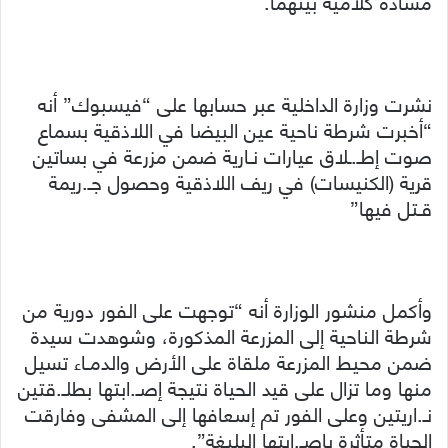
مشادة كلامية بينهما.
نشرت وزارة الداخلية عبر حسابها على “فيسبوك” أنه
“أخبرت شرطة ناحية عين البيضا في اللاذقية بسماع
صوت إطـ.ـلاق عيارات نـارية ضمن مزرعة في بساتين
قرية (الكنيسات) في ريف اللاذقية وحصول جـ.ريمة
قـتل فيها”
وأكمل منشور الوزارة أنه “توجهت على الفور دورية من
شرطة الناحية إلى المزرعة المذكورة، وشوهدت سيدة
ضمن محيط المزرعة ملقاة على الأرض والدمـاء تسيل
منها وما تزال على قيد الحياة نتيجة إصـ.ابتها بطلـ.قتين
نـ.اريتين وعلى الفور تم إسعافها إلى المشفى وفارقت
الحياة متأثرة بإصـ.ابتها البليغة”.