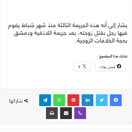
يشار إلى أنه هذه الجريمة الثالثة منذ شهر شباط يقوم
فيها رجل بقتل زوجته، بعد جريمة اللاذقية ودمشق
بحجة الخلافات الزوجية.
شارك هذا الموضوع:
فيس بوك
X
لينكدإن
بينتيريست
واتساب
تيلقرام
شاركها
ڤايبر
مشاركة عبر البريد
طباعة