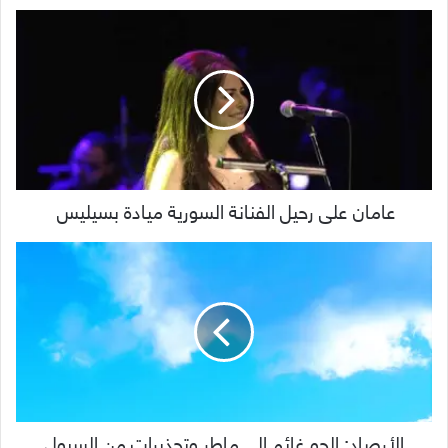
عامان على رحيل الفنانة السورية ميادة بسيليس
الأرصاد: الجو غائم إلى ماطر وتحذيرات من السيول