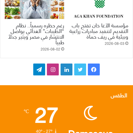
مؤسسة الآغا خان تفتح باب
رغم حظره رسمياً.. نظام
التقديم لتنفيذ مبادرات زراعية
“الطيبات” الغذائي يواصل
وبيئية في ريف حماة
الانتشار في مصر ويثير جدلاً
طبياً
2026-08-03
2026-08-02
ف
ت
ل
ا
ت
ي
و
ي
ن
ي
س
ي
ن
س
ل
الطقس
27
ب
ت
ك
ت
ق
℃
و
ر
د
ق
ر
ك
إ
ر
ا
40º - 27º