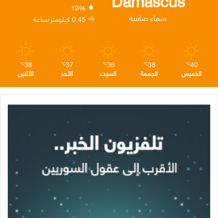
Damascus
19%
ن
ا
م
سماء صافية
0.45 كيلومتر/ساعة
م
38
37
36
38
40
℃
℃
℃
℃
℃
الخميس
الجمعة
السبت
الأحد
الأثنين