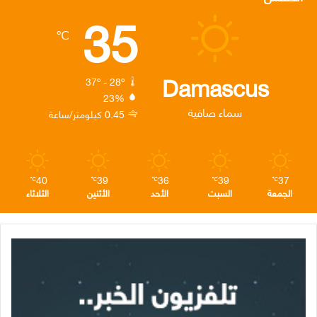
35
ب
ت
ك
ت
ق
℃
و
ر
د
ق
ر
ك
إ
ر
ا
Damascus
37º - 28º
23%
ن
ا
م
سماء صافية
0.45 كيلومتر/ساعة
م
40
39
36
39
37
℃
℃
℃
℃
℃
الجمعة
السبت
الأحد
الأثنين
الثلاثاء