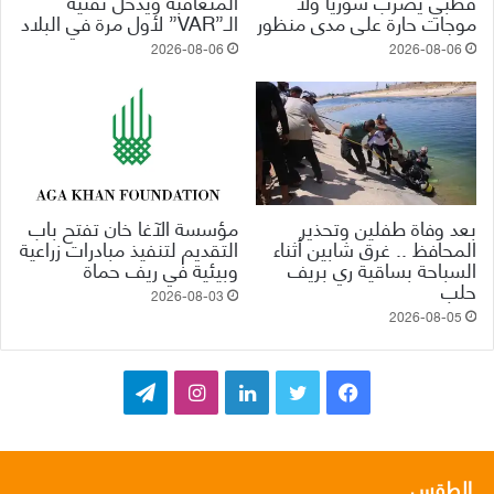
قطبي يضرب سوريا ولا
المتعاقبة ويدخل تقنية
موجات حارة على مدى منظور
الـ”VAR” لأول مرة في البلاد
2026-08-06
2026-08-06
بعد وفاة طفلين وتحذير
مؤسسة الآغا خان تفتح باب
المحافظ .. غرق شابين أثناء
التقديم لتنفيذ مبادرات زراعية
السباحة بساقية ري بريف
وبيئية في ريف حماة
حلب
2026-08-03
2026-08-05
ف
ت
ل
ا
ت
ي
و
ي
ن
ي
س
ي
ن
س
ل
الطقس