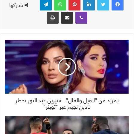
شاركها
ڤايبر
مشاركة عبر البريد
طباعة
بمزيد من "القيل والقال".. سيرين عبد النور تحظر
نادين نجيم عبر "تويتر"