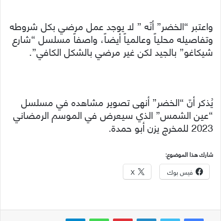
واعتبر “الخضر” أنّه ” لا يوجد عمل مرضي بكل شروطه
وتفاصيله محلياً وعالمياً أيضاً، واصفاً مسلسل “شارع
شيكاغو” بالجيد لكن غير مرضي بالشكل الكافي”.
يُذكر أنّ “الخضر” أنهى تصوير مشاهده في مسلسل
“عين الشمس” الذي سيعرض في الموسم الرمضاني
2023 للمخرج يزن أبو حمدة.
شارك هذا الموضوع:
فيس بوك
X
لينكدإن
بينتيريست
واتساب
تيلقرام