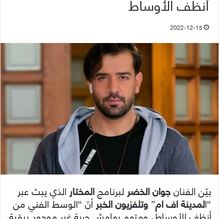
أنظف الأوساط
2022-12-15
بيّن الفنان
جوان الخضر
لبرنامج
المختار
الذي يبث عبر
“ا
لمدينة اف ام
”
وتلفزيون الخبر
أنّ “الوسط الفني من
أنظف الأوساط، ومتهم بهامش حرية غير موجود ببقية