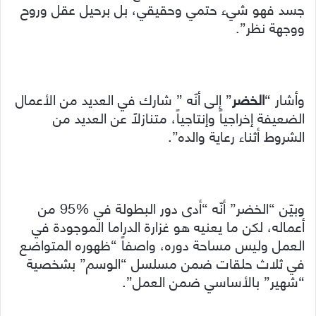
جسد فهو شيء حتمي وحقيقي، بل برحيل عقل وروح
ووجهة نظر”.
وأشار “
الخضر
” إلى أنّه ” شارك في العديد من الأعمال
الضعيفة إخراجياً وإنتاجياً، متنازلاً عن العديد من
الشروط أثناء رعاية والده”.
وبيّن “الخضر” أنّه “أدى دور البطولة في %95 من
أعماله، لكن ما يعنيه هو غزارة الدراما الموجودة في
العمل وليس مساحة دوره، واصفاً “ظهوره المتواضع
في ثلاث حلقات ضمن مسلسل “الوسم” بشخصية
“شهير” بالأساسي ضمن العمل”.