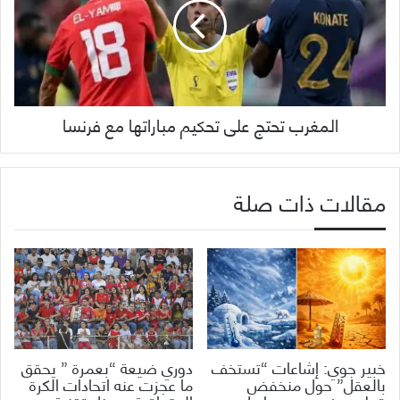
المغرب تحتج على تحكيم مباراتها مع فرنسا
مقالات ذات صلة
خبير جوي: إشاعات “تستخف
دوري ضيعة “بعمرة ” يحقق
بالعقل” حول منخفض
ما عجزت عنه اتحادات الكرة