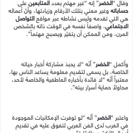
وقال “
الخضر
” إنه “غير مهتم بعدد
المتابعين
على
حساباته
وغير معني بتلك الأرقام وزيادتها، وأنّ أعماله
هي التي تقدمه وليس نشاطه عبر مواقع
التواصل
الاجتماعي
، واصفاً نفسه في الوقت ذاته بالشخص
المرن، ومن الممكن أن يتغيّر ويصبح مهتماً”.
وأكمل “
الخضر
” أنّه “لا يحبذ مشاركة أخبار حياته
الخاصة، بل يسعى لتقديم معلومة يساعد الناس بها،
معتبراً أنّه “لا فائدة بأخباره العاطفية والخاصة لأحد،
محاولاً حماية أسرار بيته”.
واعتبر “
الخضر
” أنّه “لو توفرت الإمكانيات الموجودة
في الغرب لدى الفن العربي لتفوق عليه في تقديم
أعمال الأكشن والإثارة”.