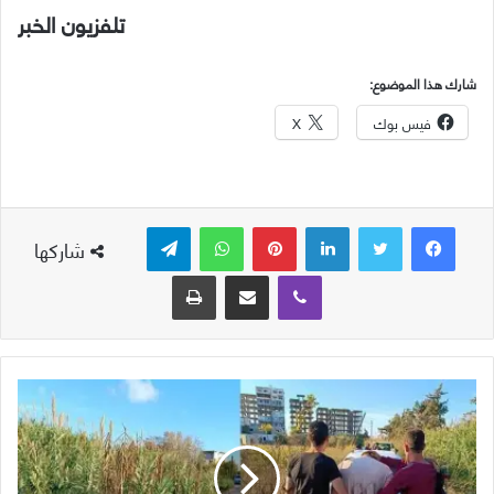
تلفزيون الخبر
شارك هذا الموضوع:
فيس بوك
X
لينكدإن
بينتيريست
واتساب
تيلقرام
شاركها
ڤايبر
مشاركة عبر البريد
طباعة