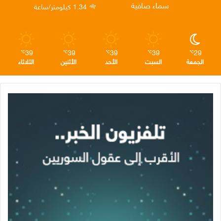
سماء صافية
1.34 كيلومتر/ساعة
م
39
39
39
39
29
℃
℃
℃
℃
℃
الجمعة
السبت
الأحد
الأثنين
الثلاثاء