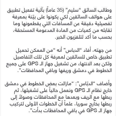
وطالب السائق “سليم” (35 عاماً) بآلية تفعيل تطبيق
على هواتف السائقين لكي يكونوا على بيّنة بمعرفة
تفصيلية دقيقة عن المسافات التي يقطعونها وما
تقابله من كميات من المادة المدعومة المستحقة،
بحسب ما أكد لتلفزيون الخبر.
من جهته، أفاد “الدباس” أنه “من الممكن تحميل
تطبيق خاص للسائقين لمعرفة كل تلك التفاصيل
ولكن بعد الانتهاء من تشغيل جهاز الـ GPS على جميع
الخطوط في دمشق وريفها وباقي المحافظات”.
وأضاف “الدبّاس”: “مازالت بعض الخطوط في دمشق
خارج نظام الـ GPS ونعمل حالياً على تشغيلها، ثم
ربطها مع الريف وبعدها مع المحافظات وصولاً إلى
ربطها بخارج سوريا، علماً أن الخطوات الأولى لتركيب
جهاز الـ GPS في باقي المحافظات بدأت”.