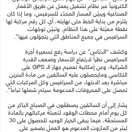
الكترونياً عبر نظام تشغيل يعمل عن طريق الأقمار
الصناعية ويبيّن المسار المحدّد للسرفيس، وما إذا كان
يلتزم من بداية الخط حتى نهايته، أي كل رقم مركبة لها
نقطة معيّنة على هذا النظام، وتبيّن توجّهات
السرافيس في جميع المناطق التي يتجوّلون فيها”.
وكشف “الدبّاس” عن دراسة رفع تسعيرة أجرة
السرافيس نظراً لارتفاع الأسعار وضعف القدرة
الشرائية، وعن إمكانية تعميم جهاز الـ GPS على
التكاسي ومايحصلون عليه السائقين من مادة البنزين
مباشرة بعد الانتهاء من السرافيس وكل المركبات التي
تحصل على المحروقات المدعومة سيتم شملها تباعاً”.
يشار إلى أن السائقين يصطفّون في الصباح الباكر من
كل يوم أمام محطات الوقود لتعبئة مركباتهم بالمادة
المستحقّة، فيما يبقى الخيار الوحيد للحصول على 30
ليتر من المازوت المدعوم هو العمل بضمير على