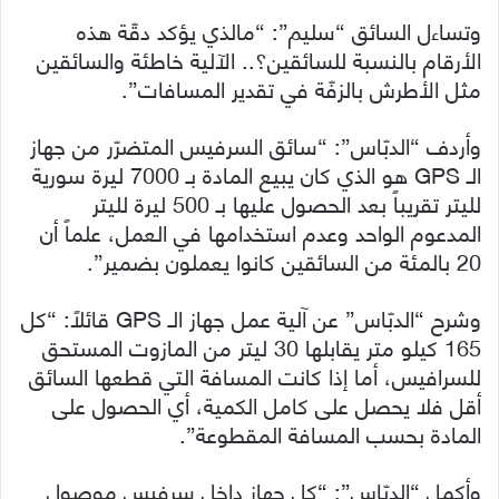
وتساءل السائق “سليم”: “مالذي يؤكد دقّة هذه
الأرقام بالنسبة للسائقين؟.. الآلية خاطئة والسائقين
مثل الأطرش بالزفّة في تقدير المسافات”.
وأردف “الدبّاس”: “سائق السرفيس المتضرّر من جهاز
الـ GPS هو الذي كان يبيع المادة بـ 7000 ليرة سورية
لليتر تقريباً بعد الحصول عليها بـ 500 ليرة لليتر
المدعوم الواحد وعدم استخدامها في العمل، علماً أن
20 بالمئة من السائقين كانوا يعملون بضمير”.
وشرح “الدبّاس” عن آلية عمل جهاز الـ GPS قائلاً: “كل
165 كيلو متر يقابلها 30 ليتر من المازوت المستحق
للسرافيس، أما إذا كانت المسافة التي قطعها السائق
أقل فلا يحصل على كامل الكمية، أي الحصول على
المادة بحسب المسافة المقطوعة”.
وأكمل “الدبّاس”: “كل جهاز داخل سرفيس موصول