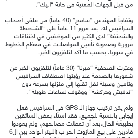
من قبل الجهات المعنية في خانة “اليك”.
وتفاجأ المهندس “سامح” (40 عاماً) من ملقى أصحاب
السرافيس له، بعد مرور 11 عاماً على “الشنططة
والشحتفة” لدى الكثير من الموظفين في اختناقات
مرورية وصعوبة تأمين المواصلات في معظم الخطوط
في سوريا، بحسب ما أكد لتلفزيون الخبر.
وعبّرت الصحفية “ميرنا” (30 عاماً) لتلفزيون الخبر عن
شعورها بالصدمة عند رؤيتها اصطفاف السرافيس
وتأمين وسيلة نقل تقلّها إلى منزلها بسرعة دون
“تدفيش وحركشة” ووقوف لساعات طويلة”.
ولم يكن تركيب جهاز الـ GPS في السرافيس فعل
إيجابي بالنسبة للجميع، فقد استاء بعض السائقين
بطبيعة الحال،بعد أن تعطلت مصالحهم، ولم يعودوا
قادرين على بيع المازوت الحر ب (الليتر الواحد بين ال6