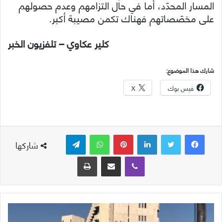
المسار المحدّد، أما في حال التزامهم وعدم حصولهم
على مخصّصاتهم فهناك تكمن مصيبة أكبر.
كلير عكاوي – تلفزيون الخبر
شارك هذا الموضوع:
فيس بوك
X
لينكدإن
بينتيريست
واتساب
تيلقرام
شاركها
ڤايبر
مشاركة عبر البريد
طباعة