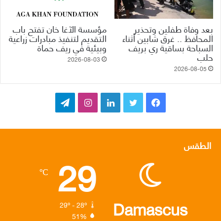
بعد وفاة طفلين وتحذير
مؤسسة الآغا خان تفتح باب
المحافظ .. غرق شابين أثناء
التقديم لتنفيذ مبادرات زراعية
السباحة بساقية ري بريف
وبيئية في ريف حماة
حلب
2026-08-03
2026-08-05
ف
ت
ل
ا
ت
ي
و
ي
ن
ي
س
ي
ن
س
ل
الطقس
29
ب
ت
ك
ت
ق
℃
و
ر
د
ق
ر
ك
إ
ر
ا
Damascus
29º - 28º
51%
ن
ا
م