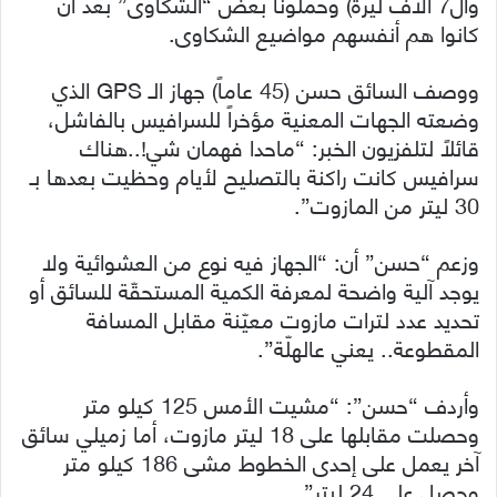
وال7 الاف ليرة) وحملونا بعض “الشكاوى” بعد أن
كانوا هم أنفسهم مواضيع الشكاوى.
ووصف السائق حسن (45 عاماً) جهاز الـ GPS الذي
وضعته الجهات المعنية مؤخراً للسرافيس بالفاشل،
قائلاً لتلفزيون الخبر: “ماحدا فهمان شي!..هناك
سرافيس كانت راكنة بالتصليح لأيام وحظيت بعدها بـ
30 ليتر من المازوت”.
وزعم “حسن” أن: “الجهاز فيه نوع من العشوائية ولا
يوجد آلية واضحة لمعرفة الكمية المستحقّة للسائق أو
تحديد عدد لترات مازوت معيّنة مقابل المسافة
المقطوعة.. يعني عالهلّة”.
وأردف “حسن”: “مشيت الأمس 125 كيلو متر
وحصلت مقابلها على 18 ليتر مازوت، أما زميلي سائق
آخر يعمل على إحدى الخطوط مشى 186 كيلو متر
وحصل على 24 ليتر”.