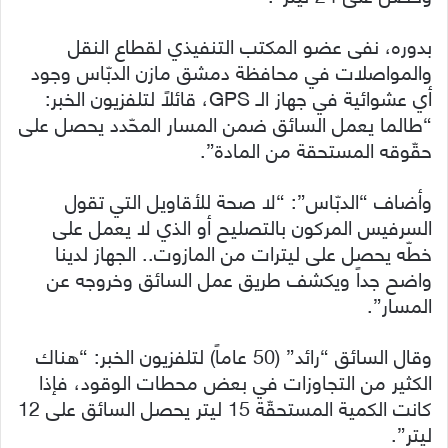
بدوره، نفى عضو المكتب التنفيذي لقطاع النقل
والمواصلات في محافظة دمشق مازن الدبّاس وجود
أي عشوائية في جهاز الـ GPS، قائلاً لتلفزيون الخبر:
“طالما يعمل السائق ضمن المسار المحّدد يحصل على
حقّوقه المستحقة من المادة”.
وأضاف “الدبّاس”: “لا صحة للأقاويل التي تقول
السرفيس المركون بالتصليح أو الذي لا يعمل على
خطّه يحصل على ليترات من المازوت.. الجهاز لدينا
واضح جداً ويكشف طريق عمل السائق وخروجه عن
المسار”.
وقال السائق “رائد” (50 عاماً) لتلفزيون الخبر: “هناك
الكثير من التجاوزات في بعض محطات الوقود، فإذا
كانت الكمية المستحقّة 15 ليتر يحصل السائق على 12
ليتر”.