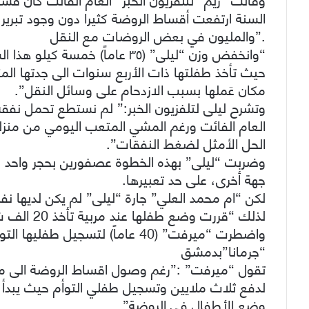
والمليون في بعض الروضات مع النقل”.
“وانخفض وزن “ليلى” (٣٥ عاماً)
حيث تأخذ طفلتها ذات الأربع سنوات الى جدتها المت
مكان عَملها بسبب الازدحام على وسائل النقل”.
وتشرح ليلى لتلفزيون الخبر:” لم نستطع تحمل نفقة
العام الفائت ورغم المشي المتعب اليومي من منزلي
الحل الأمثل لضغط النفقات”.
وضربت “ليلى” بهذه الخطوة عصفورين بحجر واحد ،
جهة أخرى، على حد تعبيرها.
لكن “ام محمد العلي” جارة “ليلى” لم يكن لديها نف
لذلك “قررت وضع طفلها عند مربية تأخذ 20 الف شهريا بدلا من الروضة”،كما قالت لتلفزيون الخبر.
واضطرت “ميرفت” (40 عاماً) لتسج
“جرمانا”بدمشق
تقول “ميرفت” :”رغم وصول اقساط الروضة الى مل
وضع الأطفال في الروضة”.