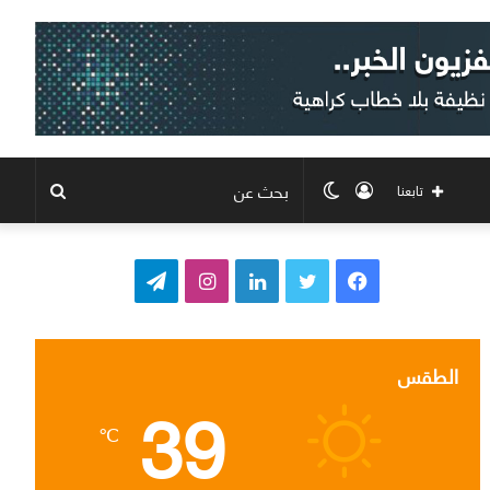
تسجيل
الوضع
بحث
تابعنا
الدخول
المظلم
عن
ف
ت
ل
ا
ت
ي
و
ي
ن
ي
س
ي
ن
س
ل
الطقس
39
ب
ت
ك
ت
ق
℃
و
ر
د
ق
ر