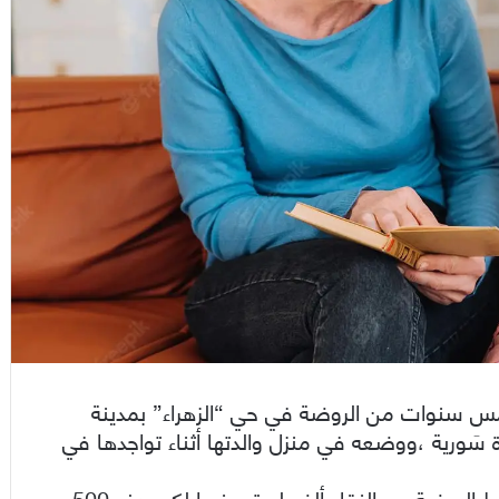
” ذو الخمس سنوات من الروضة في حي “الزهراء” بمدينة
ع قسطها السنوي إلى800 ألف ليرة سَورية ،ووضعه في منزل والدتها أثناء تواجدها في
وقالت “ريم” لتلفزيون الخبر “العام الفائت كان قسط الروضة مع النقل 500‪ ألف ليرة سنويا لكن هذه