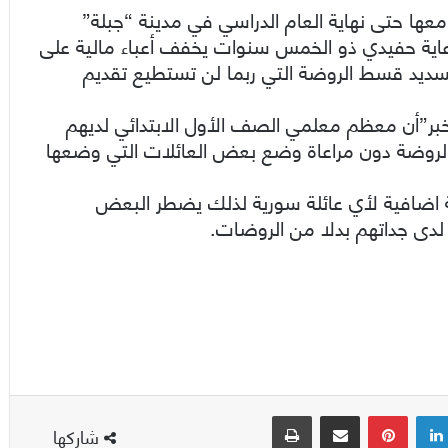
 “زينة” (٣٢ عاماً) للإقامة معها حتى نهاية العام الدراسي في مدينة “جبلة”
ورعاية حفيدي ذو الخمس سنوات يخفف أعباء مالية على
تسديد قسط الروضة التي ربما لن تستطيع تقديم
خبر”أن معظم معلمي الصف الأول الابتدائي لديهم
الروضة دون مراعاة وضع بعض العائلات التي وضعها
لية اضافية لأي عائلة سورية لذلك يضطر البعض
لدى جداتهم بدلا من الروضات.
لينكدإن
بينتيريست
مشاركة عبر البريد
طباعة
شاركها