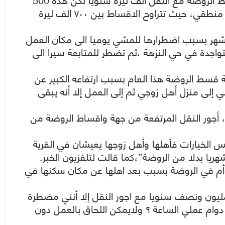
السنة ارتفعت أقساط الروضة كثيرا دون وجود تبرير منطقي، حيث تتراوح الاقساط بين ٧٠٠ الف ليرة
 خمسة كيلو هذا الشهر بسبب اضطرارها للمشي يوميا الى مكان العمل
واجدة في حي النزهة ،ثم تضطر للمتابعة سيرا الى
 قسط الروضة هذا العام بسبب ارتفاعه الكبير عن
 إلى منزل أهل زوجي ثم إلى العمل إلا أنه يبقى
 أجور النقل المرتفعة من جهة واقساط الروضة من
س الخيارات فأهلها وأهل زوجها يعيشان في القرية
يل طفليها التوأم في الروضة بسبب بعد اهلها عن مكان سكنها في
يون ونصف سنويا مع اجور النقل إلا أنني مضطرة
لدفع ثلاث ملايين وتسجيل طفلي التوأم حيث يبدأ دوام عملي الساعة ٩ ولايمكن اللحاق بالعمل دون