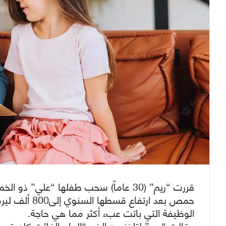
قررت “ريم” (30 عاماً) سحب طفلها “علي
حمص بعد ارتفا
الوظيفة التي باتت عبء أكثر مما هي حاجة.