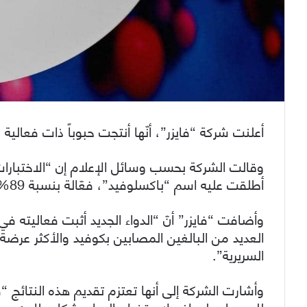
أعلنت شركة “فايزر”، أنّها أنتجت حبوباً ذات فعالي
وقالت الشركة بحسب وسائل الإعلام إن “الاختبارات ا
أطلقت عليه اسم “باكسلوفيد”، فعّالة بنسبة 89% في خفض أعراض الإصابة.”.
وأضافت “فايزر” أنّ “الدواء الجديد أثبت فعاليت
العديد من البالغين المصابين بكوفيد والأكثر عرضة
السريرية”.
وأشارت الشركة إلى أنها تعتزم تقديم هذه النتائج 
للحصول على إذن لاستخدام الدواء بشكل طارئ.