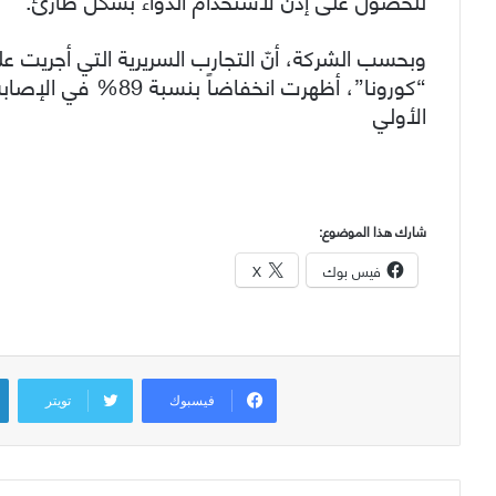
“كورونا”، أظهرت انخف
الأولي
شارك هذا الموضوع:
فيس بوك
X
فيسبوك
تويتر