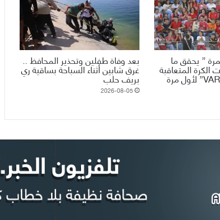
رة ” يحقق ما
بعد وفاة طفلين وتحذير المحافظ ..
 الكرة المتعاقبة
غرق شابين أثناء السباحة بساقية ري
ويدخل تقنية الـ”VAR” لأول مرة
بريف حلب
2026-08-05