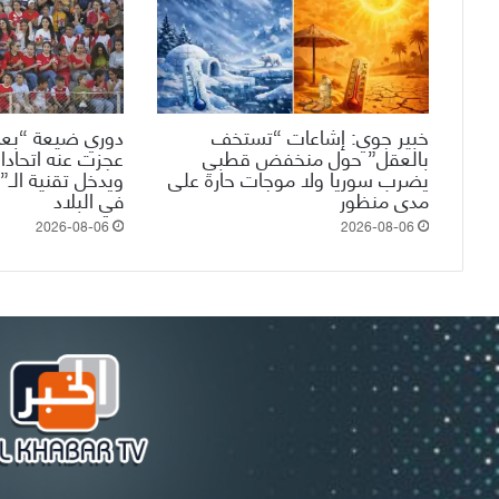
خبير جوي: إشاعات “تستخف
دوري ضيعة “بعم
بالعقل” حول منخفض قطبي
عجزت عنه اتحادات
يضرب سوريا ولا موجات حارة على
مدى منظور
في البلاد
2026-08-06
2026-08-06