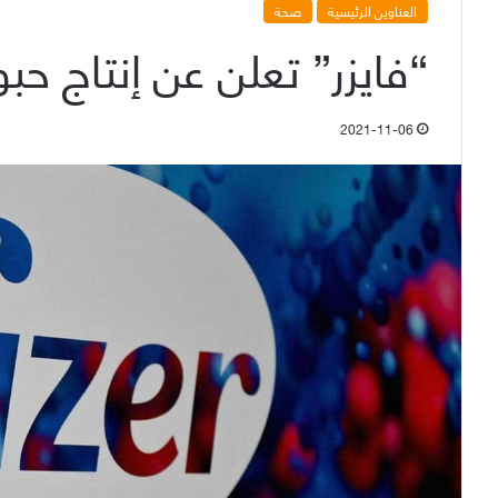
العناوين الرئيسية
صحة
“فايزر” تعلن عن إنتاج حب
2021-11-06