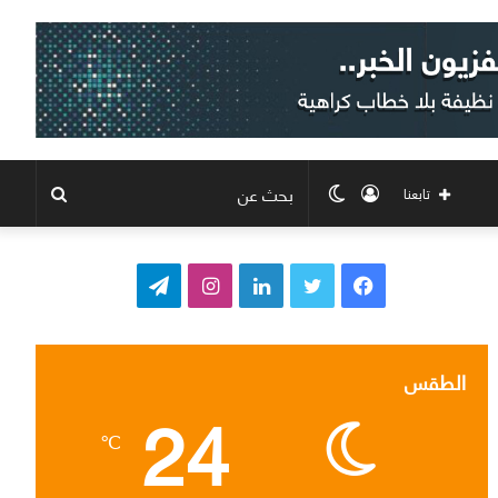
تسجيل
الوضع
بحث
تابعنا
الدخول
المظلم
عن
ف
ت
ل
ا
ت
ي
و
ي
ن
ي
س
ي
ن
س
ل
الطقس
24
ب
ت
ك
ت
ق
℃
و
ر
د
ق
ر