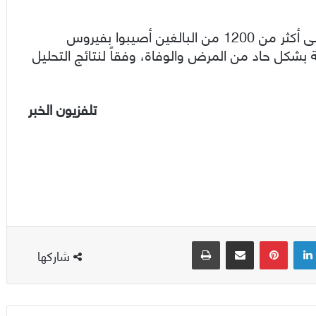
وبحسب الشركة، أنّ التجارب السريرية التي أجريت على أكثر من 1200 من البالغين أصيبوا بفيروس
اضاً بنسبة 89% في الإصابة بشكل حاد من المرض والوفاة، وفقاً لنتائج التحليل
تلفزيون الخبر
لينكدإن
بينتيريست
مشاركة عبر البريد
طباعة
شاركها