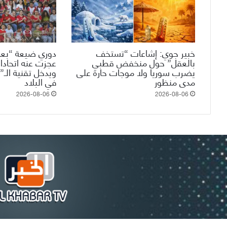
خبير جوي: إشاعات “تستخف
دوري ضيعة “بعم
بالعقل” حول منخفض قطبي
عجزت عنه اتحادات
يضرب سوريا ولا موجات حارة على
مدى منظور
في البلاد
2026-08-06
2026-08-06