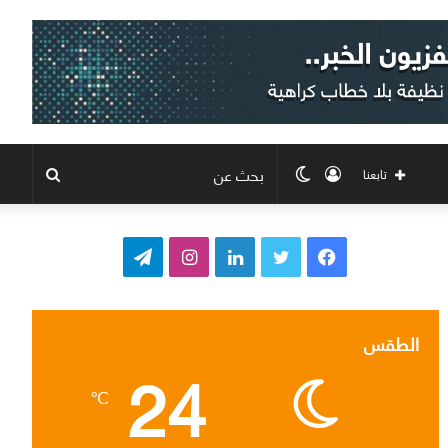
تسجيل
الوضع
بحث
تابعنا
الدخول
المظلم
عن
ف
ت
ل
ا
ت
ي
و
ي
ن
ي
س
ي
ن
س
ل
الطقس
24
ب
ت
ك
ت
ق
℃
و
ر
د
ق
ر