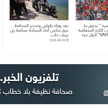
رة ” يحقق ما
بعد وفاة طفلين وتحذير المحافظ ..
 الكرة المتعاقبة
غرق شابين أثناء السباحة بساقية ري
ويدخل تقنية الـ”VAR” لأول مرة
بريف حلب
2026-08-05