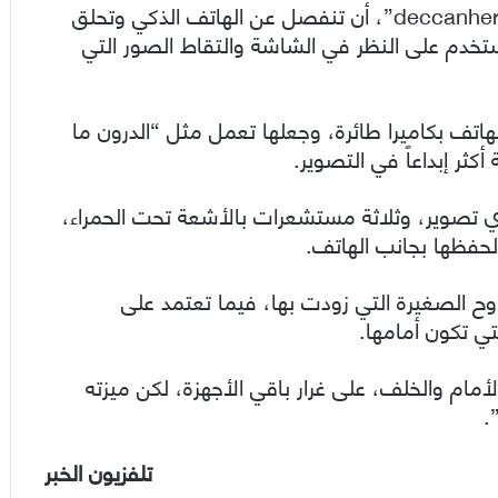
ويمكن لهذه الكاميرا “الطائرة”، بحسب موقع “deccanherald”، أن تنفصل عن الهاتف الذكي وتحلق
تخدم على النظر في الشاشة والتقاط الصور التي
هاتف بكاميرا طائرة، وجعلها تعمل مثل “الدرون ما
ثر إبداعاً في التصوير.
 تصوير، وثلاثة مستشعرات بالأشعة تحت الحمراء،
حفظها بجانب الهاتف.
وح الصغيرة التي زودت بها، فيما تعتمد على
ي تكون أمامها.
مام والخلف، على غرار باقي الأجهزة، لكن ميزته
.
تلفزيون الخبر