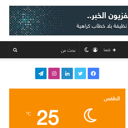
تسجيل
الوضع
بحث
تابعنا
الدخول
المظلم
عن
ف
ت
ل
ا
ت
ي
و
ي
ن
ي
س
ي
ن
س
ل
الطقس
25
ب
ت
ك
ت
ق
℃
و
ر
د
ق
ر