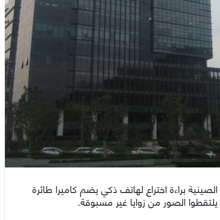
“فيفو” الصينية براءة اختراع لهاتف ذكي يضم كاميرا طائرة
لتقطوا الصور من زوايا غير مسبوقة.