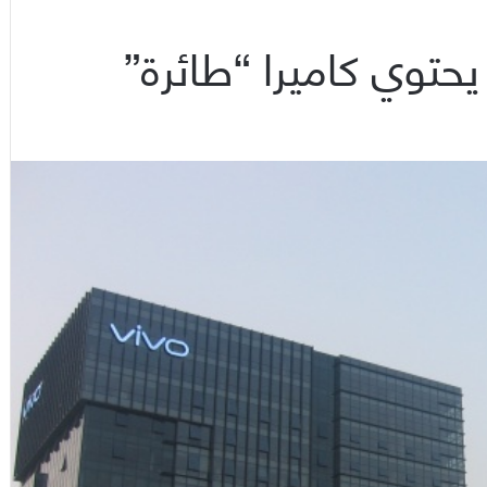
حتوي كاميرا “طائرة”