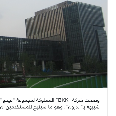
وضعت شركة “BKK” المملوكة لمجموعة 
شبيهة بـ”الدرون”، وهو ما سيتيح للمستخدمين أن ي