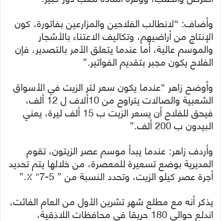
وأضاف: “لانطالب الفلاحين والمزارعين بفاتورة، كون
الإنتاج من أراضيهم، وتكاليف الاعتناء بالأشجار
والموسم عالية، أما عندما يتعلق الأمر بالتصدير، فإن
الفلاح يكون مجبر بتقديم الفواتير.”
وأوضح زاهر “عندما يكون سعر لتر الزيت في الأسواق
الشعبية والصالات يتراوح من 10ألاف ل 12 ألف،
فيحق للفلاح أن يسعر الزيت ب 15 ألف ليرة، يعني
البيدون ب 200 ألف.”
وأردف زاهر: عندما يبدأ موسم عصر الزيتون، تقوم
المديرية بوضع تسعيرة للمعصرة، من خلالها يتم تحديد
أجرة عصر كيلو الزيت، وتحدد النسبة من ” 5-7″ ٪.”
يذكر أنه مع مطلع شهر تشرين الأول من العام الفائت،
اندلع حوالي 180 حريقا في محافظات اللاذقية،