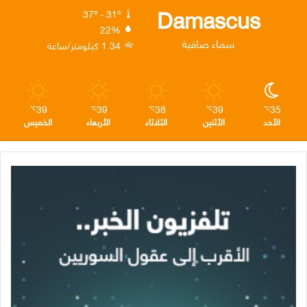
ك
إ
ر
ا
Damascus
37º - 31º
22%
ن
ا
م
سماء صافية
1.34 كيلومتر/ساعة
م
39
39
38
39
35
℃
℃
℃
℃
℃
الأحد
الأثنين
الثلاثاء
الأربعاء
الخميس