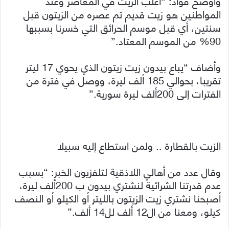
وأوضح فؤاد: “أغلب الزيت في المعاصر وعند
المواطنين هو زيت قديم تم عصره من الزيتون قبل
سنتين، أي قبل موسم الحرائق التي خسرنا بسببها
90% من الموسم المعتاد.”
وأضاف “يباع بيدون زيت زيتون الذي يحوي 17 ليتر
تقريبا، بحوالي 185 ألف ليرة، ووصل في فترة من
الفترات إلى 200ألف ليرة سورية.”
الزيت بالقطارة .. ولمن استطاع إليه سبيلا
وقال عدد من أهالي اللاذقية لتلفزيون الخبر: “بسبب
عدم قدرتنا الشرائية لنشتري بيدون ب 200ألف ليرة،
أصبحنا نشتري زيت الزيتون بالليتر أو الكيلو أو النصف
كيلو، ومعنا من ال12 ألف لل14 ألف.”