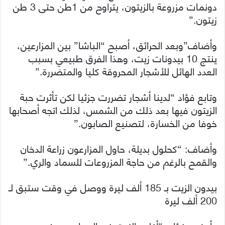
دونمات مزروعة بالزيتون، يتراوح من 1طن حتى 3 طن
زيتون.”
وأضاف”وبعد الحرائق، أصبح “الباشا” بين المزارعين،
ينتج 10 بيدونات زيت، وهذا الفرق طبيعي بسبب
العدد الهائل للأشجار المحروقة كليا والمتضررة.”
وتابع فؤاد “لدينا أشجار تضررت جزئيا لكن تأثرت حبة
الزيتون فيها بعد ذلك من الشمس، لذلك اتجه أصحابها
خوفا من الخسارة، لتصنيع الصابون.”
وأضاف: “كحلول بديلة، حاول المزارعون زراعة الدخان
والقمح بالرغم من حاجة المزروعات للسماد والري.”
بيدون الزيت بـ 185 ألف ليرة ووصل في وقت ستبق لـ
200 ألف ليرة