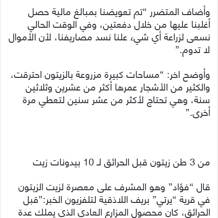
وأضاف المتضرر “تم تعويضنا بمبالغ مالية حصل
أغلبنا عليها من خلال دفعتين، وفي الوقت الحالي
نسعى لزراعة أي شيء علنا نسد مصاريفنا، لأن الأموال
لا تدوم.”
وأوضح اخر: “مساحات كبيرة مزروعة بالزيتون احترقت،
والكثير من الأشجار عمرها أكثر من عشرين وثلاثين
سنة، وهي تحتاج لأكثر من عشر سنين لتعطي مرة
أخرى.”
من 3 طن زيتون قبل الحرائق لـ 10 بيدونات زيت
قال “فؤاد” وهو المشرف على معصرة لزيت الزيتون
في قرية “يرتي” بريف اللاذقية لتلفزيون الخبر:”قبل
الحرائق، كان محصول المزارع العادي الذي يملك عدة