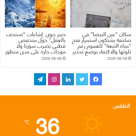
سكان “عين البيضا” في
خبير جوي: إشاعات “تستخف
صلنفة يشتكون استمرار فتح
بالعقل” حول منخفض
“مياه النبعة” للعموم رغم
قطبي يضرب سوريا ولا
تلوثها والاكتفاء بوضع تحذير
موجات حارة على مدى منظور
2026-08-06
2026-08-09
ف
ت
ل
ا
ت
ي
و
ي
ن
ي
س
ي
ن
س
ل
الطقس
36
ب
ت
ك
ت
ق
℃
و
ر
د
ق
ر