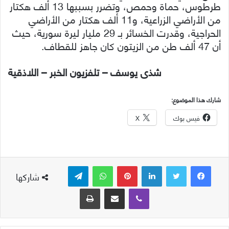
طرطوس، حماة وحمص، وتضرر بسببها 13 ألف هكتار
من الأراضي الزراعية، و11 ألف هكتار من الأراضي
الحراجية، وقدرت الخسائر بـ 29 مليار ليرة سورية، حيث
أن 47 ألف طن من الزيتون كان جاهز للقطاف.
شذى يوسف – تلفزيون الخبر – اللاذقية
شارك هذا الموضوع:
فيس بوك
X
لينكدإن
بينتيريست
واتساب
تيلقرام
شاركها
ڤايبر
مشاركة عبر البريد
طباعة