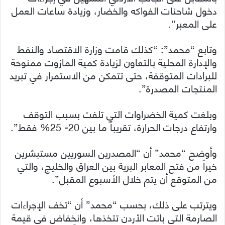
دخول شاحنات الفواكه والخضار، وزيادة ساعات العمل
على المعبر”.
وتابع “محمد”: “كذلك قامت وزارة الاقتصاد والنفط
والإدارة المحلية بالتعاون لزيادة كمية المازوت ممنوحة
للبرادات المتوقفة، حتى تتمكن من الاستمرار في تبريد
المنتجات المصدرة”.
وبلغت كمية الخضراوات التي تلفت بسبب التوقف
وارتفاع درجات الحرارة، تقريباً ما بين 20- 25% فقط”.
وأوضح “محمد” أن “المصدرين السوريين مستبشرين
خيراً من فتح المعابر البرية بين العراق والخليج، والتي
من المتوقع أن يتم خلال الأسبوع المقبل”.
ويترتب على ذلك، بحسب “محمد” أن “تخف الإجراءات
الصارمة التي باتت الأردن تتخذها، وانخفاض في قيمة