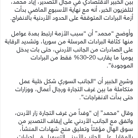
بين الخبير الاقتصادي في مجال التصدير، إياد محمد،
لتلفزيون الخبر، أنه مع نهاية الأسبوع الماضي بدأت
أزمة البرادات المتوقفة على الحدود الأردنية بالانفراج.
وأوضح “محمد” أن “سبب الأزمة ارتبط بعدة عوامل
منها كثافة البرادات المرسلة من سوريا، وتشديد الرقابة
على الصادرات من الجانب الأردني، حتى بات يدخل
يومياً ما يقارب 20-30% فقط من البرادات
الموجودة”.
وشرح الخبير أن “الجانب السوري شكل خلية عمل
متكاملة ما بين غرف التجارة ورجال أعمال، ووزارات
حتى بدأت الانفراجات”.
وقال “محمد” إن “وفداً من غرف التجارة زار الأردن،
واتفق مع الجانب الأردني على إيقاف التصدير من
سوق الهال مؤقتاً وتعليق منح شهادات المنشأ،
بالمقابل على الجانب الأردني التسهيل في إجراءات