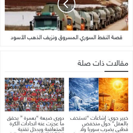
قصة النفط السوري المسروق ونزيف الذهب الأسود
مقالات ذات صلة
خبير جوي: إشاعات “تستخف
دوري ضيعة “بعمرة ” يحقق
بالعقل” حول منخفض
ما عجزت عنه اتحادات الكرة
قطبي يضرب سوريا ولا
المتعاقبة ويدخل تقنية