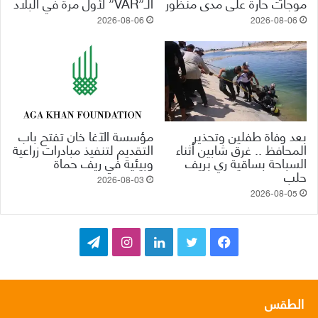
موجات حارة على مدى منظور
الـ”VAR” لأول مرة في البلاد
2026-08-06
2026-08-06
بعد وفاة طفلين وتحذير
مؤسسة الآغا خان تفتح باب
المحافظ .. غرق شابين أثناء
التقديم لتنفيذ مبادرات زراعية
السباحة بساقية ري بريف
وبيئية في ريف حماة
حلب
2026-08-03
2026-08-05
ف
ت
ل
ا
ت
ي
و
ي
ن
ي
س
ي
ن
س
ل
الطقس