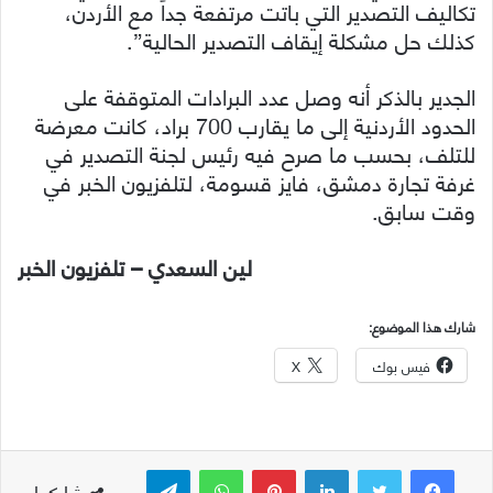
تكاليف التصدير التي باتت مرتفعة جداً مع الأردن،
كذلك حل مشكلة إيقاف التصدير الحالية”.
الجدير بالذكر أنه وصل عدد البرادات المتوقفة على
الحدود الأردنية إلى ما يقارب 700 براد، كانت معرضة
للتلف، بحسب ما صرح فيه رئيس لجنة التصدير في
غرفة تجارة دمشق، فايز قسومة، لتلفزيون الخبر في
وقت سابق.
لين السعدي – تلفزيون الخبر
شارك هذا الموضوع:
فيس بوك
X
لينكدإن
بينتيريست
واتساب
تيلقرام
شاركها