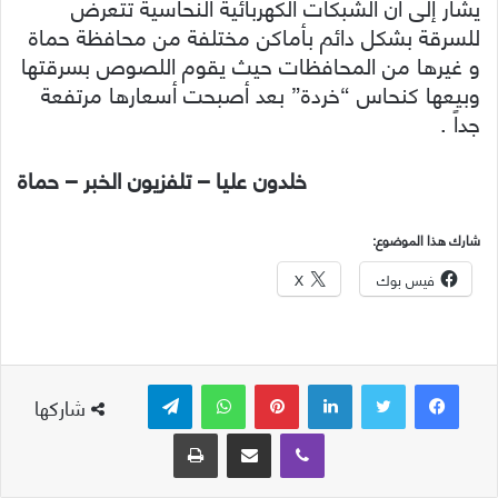
يشار إلى أن الشبكات الكهربائية النحاسية تتعرض
للسرقة بشكل دائم بأماكن مختلفة من محافظة حماة
و غيرها من المحافظات حيث يقوم اللصوص بسرقتها
وبيعها كنحاس “خردة” بعد أصبحت أسعارها مرتفعة
جداً .
خلدون عليا – تلفزيون الخبر – حماة
شارك هذا الموضوع:
فيس بوك
X
لينكدإن
بينتيريست
واتساب
تيلقرام
شاركها
ڤايبر
مشاركة عبر البريد
طباعة