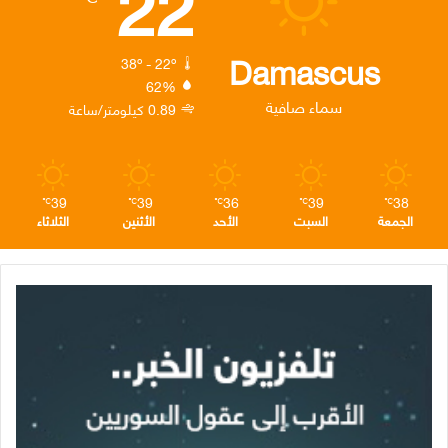
22
و
ر
د
ق
ر
ك
إ
ر
ا
Damascus
38º - 22º
62%
ن
ا
م
سماء صافية
0.89 كيلومتر/ساعة
م
39
39
36
39
38
℃
℃
℃
℃
℃
الجمعة
السبت
الأحد
الأثنين
الثلاثاء