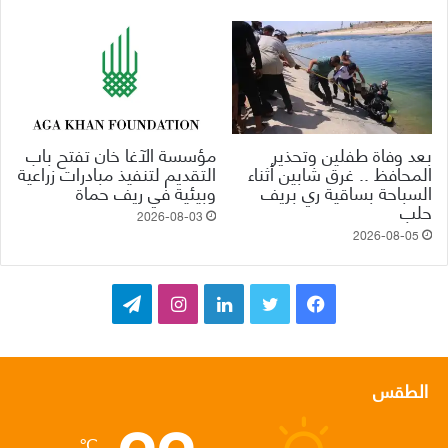
بعد وفاة طفلين وتحذير
مؤسسة الآغا خان تفتح باب
المحافظ .. غرق شابين أثناء
التقديم لتنفيذ مبادرات زراعية
السباحة بساقية ري بريف
وبيئية في ريف حماة
حلب
2026-08-03
2026-08-05
ف
ت
ل
ا
ت
ي
و
ي
ن
ي
س
ي
ن
س
ل
الطقس
ب
ت
ك
ت
ق
℃