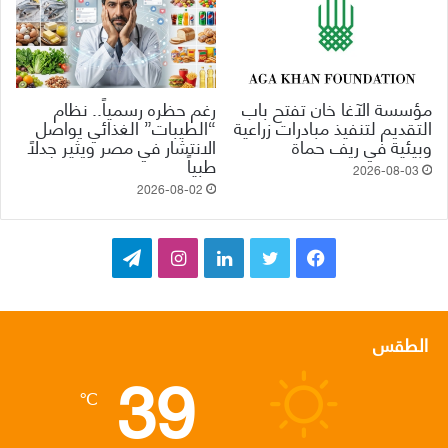
مؤسسة الآغا خان تفتح باب
رغم حظره رسمياً.. نظام
التقديم لتنفيذ مبادرات زراعية
“الطيبات” الغذائي يواصل
وبيئية في ريف حماة
الانتشار في مصر ويثير جدلاً
طبياً
2026-08-03
2026-08-02
ف
ت
ل
ا
ت
ي
و
ي
ن
ي
س
ي
ن
س
ل
الطقس
39
ب
ت
ك
ت
ق
℃
و
ر
د
ق
ر