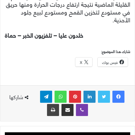
القليلة الماضية نتيجة ارتفاع درجات الحرارة ومنها حريق
في مستودع لتخزين القمح ومستودع لبيع جلود
الأحذية.
خلدون عليا – تلفزيون الخبر – حماة
شارك هذا الموضوع:
فيس بوك
X
لينكدإن
بينتيريست
واتساب
تيلقرام
شاركها
ڤايبر
مشاركة عبر البريد
طباعة