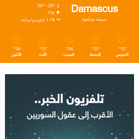
ك
إ
ر
ا
Damascus
39º - 29º
7%
ن
ا
م
سماء صافية
1.79 كيلومتر/ساعة
م
38
37
36
37
37
℃
℃
℃
℃
℃
الخميس
الجمعة
السبت
الأحد
الأثنين