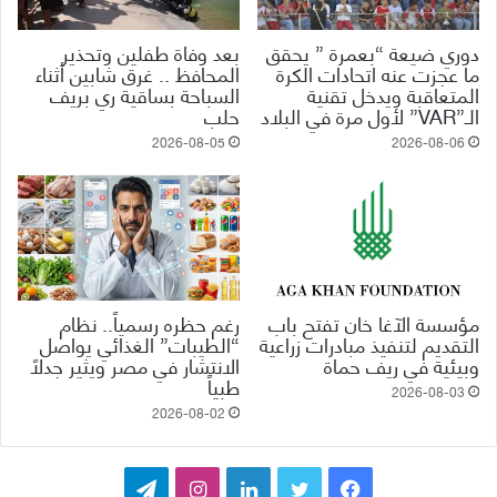
دوري ضيعة “بعمرة ” يحقق
بعد وفاة طفلين وتحذير
ما عجزت عنه اتحادات الكرة
المحافظ .. غرق شابين أثناء
المتعاقبة ويدخل تقنية
السباحة بساقية ري بريف
الـ”VAR” لأول مرة في البلاد
حلب
2026-08-05
2026-08-06
مؤسسة الآغا خان تفتح باب
رغم حظره رسمياً.. نظام
التقديم لتنفيذ مبادرات زراعية
“الطيبات” الغذائي يواصل
وبيئية في ريف حماة
الانتشار في مصر ويثير جدلاً
طبياً
2026-08-03
2026-08-02
ف
ت
ل
ا
ت