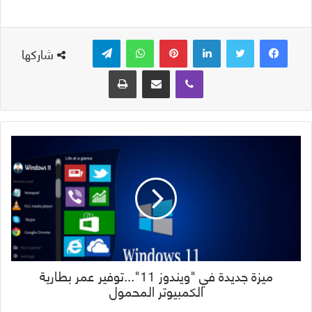
لينكدإن
بينتيريست
واتساب
تيلقرام
شاركها
ڤايبر
مشاركة عبر البريد
طباعة
ميزة جديدة في "ويندوز 11"...توفير عمر بطارية
الكمبيوتر المحمول