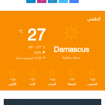
ي
و
ي
ن
ي
س
ي
ن
س
ل
الطقس
27
ب
ت
ك
ت
ق
℃
و
ر
د
ق
ر
ك
إ
ر
ا
Damascus
38º - 27º
35%
ن
ا
م
سماء صافية
0.45 كيلومتر/ساعة
م
38
37
36
37
38
℃
℃
℃
℃
℃
الخميس
الجمعة
السبت
الأحد
الأثنين