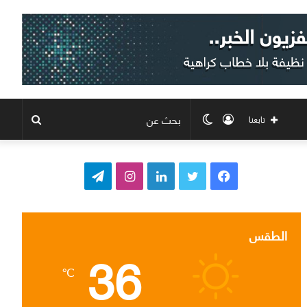
تسجيل
الوضع
بحث
تابعنا
الدخول
المظلم
عن
ف
ت
ل
ا
ت
ي
و
ي
ن
ي
س
ي
ن
س
ل
الطقس
36
ب
ت
ك
ت
ق
℃
و
ر
د
ق
ر