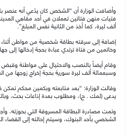
وأضافت الوزارة أن “الشخص كان يدّعي أنه عنصر با
فتيات منهن فتاتين تعملان في أحد مقاهي المدينة 
ألف ليرة، كما أخذ من الثانية نفس المبلغ”.
إضافة إلى سرقته بطاقة شخصية من مواطن أثناء ق
وخاتمين من فتاة ترتدي عباءة بحجة إدخالها إلى ج
وقام أيضاً بالنصب والاحتيال على مواطنة وقبض
وسبعمائة ألف ليرة سورية بحجة إخراج زوجها من ا
وقالت الوزارة: “بعد متابعته وبكمين محكم تمكن ق
يدعى (لمك . ح)، ومطلوب بعدة إذاعات بحث، وبال
وتمت مصادرة البطاقة المسروقة التي بحوزته، وأجه
الشخصي بأحد البنوك، وسيتم إحالته إلى القضاء ا