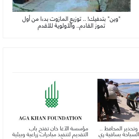
"وين" بتدفيك! .. توزيع المازوت بدءا من أول
تموز القادم.. والأولوية للأقدم
وتحذير المحافظ ..
مؤسسة الآغا خان تفتح باب
السباحة بساقية ري
التقديم لتنفيذ مبادرات زراعية وبيئية