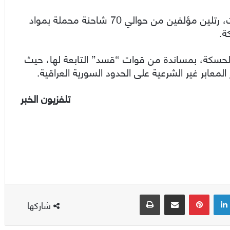
وكانت قوات الاحتلال أدخلت، خلال الأسبوع الفائت، رتلين مؤلفين من حوالي 70 شاحنة محملة بمواد
ة.
لحسكة، بمساندة من قوات “قسد” التابعة لها، حيث
عابر غير الشرعية على الحدود السورية العراقية.
تلفزيون الخبر
لينكدإن
بينتيريست
مشاركة عبر البريد
طباعة
شاركها