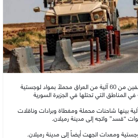
أدخلت قوات الاحتلال الأمريكي، الجمعة، رتلين مؤلفين من 60 آلية من العراق محملاً بمواد لوجستية
في المناطق التي تحتلها في الجزيرة السورية
حسب وكالة “سانا”، فإن الرتل الأول تضمن 40 آلية بينها شاحنات محملة ومغطاة وبرادات وناقلات
ات “قسد” واتجه إلى مدينة رميلان.