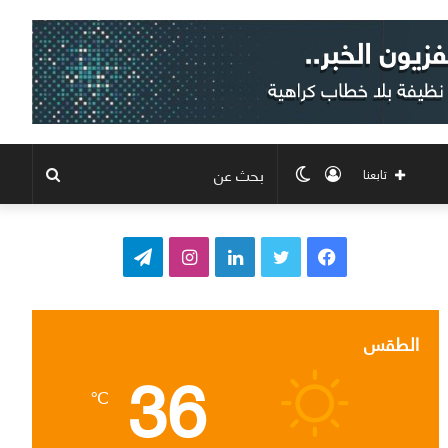
تسجيل
الوضع
بحث
تابعنا
الدخول
المظلم
عن
ف
ت
ل
ا
ت
ي
و
ي
ن
ي
س
ي
ن
س
ل
الطقس
36
ب
ت
ك
ت
ق
℃
و
ر
د
ق
ر