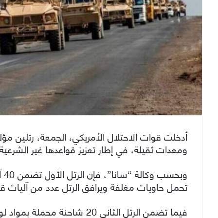
ومعدات ثقيلة، في إطار تعزيز قواعدها غير الشرعية 
وب
تحمل حاويات مغلفة ويرافق الرتل عدد من آليات قو
فيما تضمن الرتل الثاني 20 شاحنة محملة بمواد لوجستية ومعدات اتجهت أيضاً إلى مدينة رميلان.