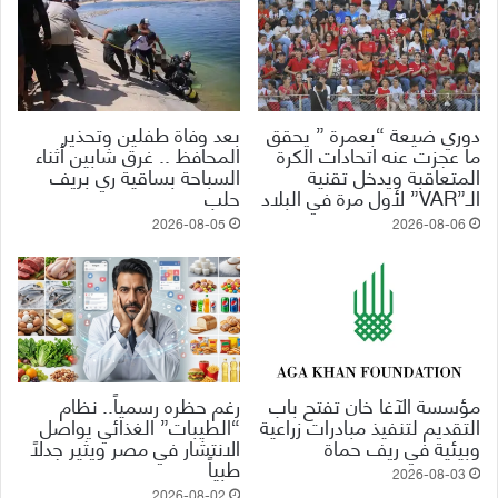
دوري ضيعة “بعمرة ” يحقق
بعد وفاة طفلين وتحذير
ما عجزت عنه اتحادات الكرة
المحافظ .. غرق شابين أثناء
المتعاقبة ويدخل تقنية
السباحة بساقية ري بريف
الـ”VAR” لأول مرة في البلاد
حلب
2026-08-05
2026-08-06
مؤسسة الآغا خان تفتح باب
رغم حظره رسمياً.. نظام
التقديم لتنفيذ مبادرات زراعية
“الطيبات” الغذائي يواصل
وبيئية في ريف حماة
الانتشار في مصر ويثير جدلاً
طبياً
2026-08-03
2026-08-02