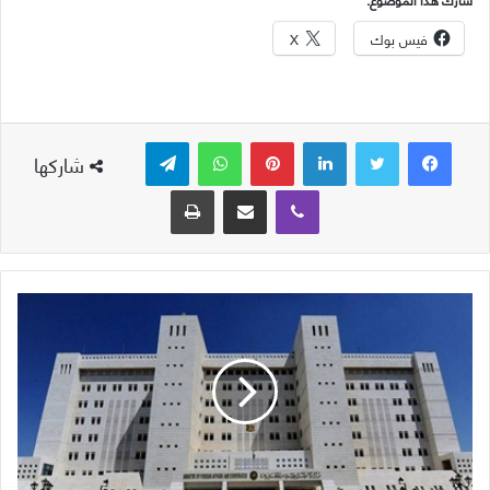
فيس بوك
X
لينكدإن
بينتيريست
واتساب
تيلقرام
شاركها
ڤايبر
مشاركة عبر البريد
طباعة