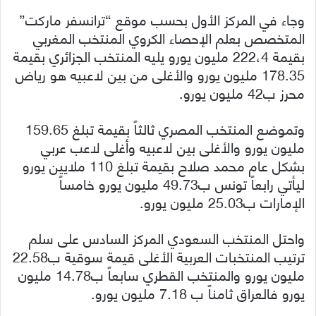
وجاء في المركز الأول بحسب موقع “ترانسفر ماركت”
المتخصص بعلم الإحصاء الكروي المنتخب المغربي
بقيمة 222،4 مليون يورو يليه المنتخب الجزائري بقيمة
178.35 مليون يورو والأغلى من بين لاعبيه هو رياض
محرز ب42 مليون يورو.
وتموضع المنتخب المصري ثالثاً بقيمة تبلغ 159.65
مليون يورو والأغلى بين لاعبيه وأغلى لاعب عربي
بشكل عام محمد صلاح بقيمة تبلغ 110 ملايين يورو
ليأتي رابعاً تونس ب49.73 مليون يورو خامساً
الإمارات ب25.03 مليون يورو.
واحتل المنتخب السعودي المركز السادس على سلم
ترتيب المنتخبات العربية الأغلى قيمة سوقية ب22.58
مليون يورو والمنتخب القطري سابعاً ب14.78 مليون
يورو فالعراق ثامناً ب 7.18 مليون يورو.