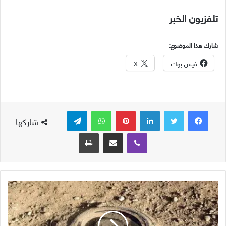
تلفزيون الخبر
شارك هذا الموضوع:
فيس بوك
X
لينكدإن
بينتيريست
واتساب
تيلقرام
شاركها
ڤايبر
مشاركة عبر البريد
طباعة