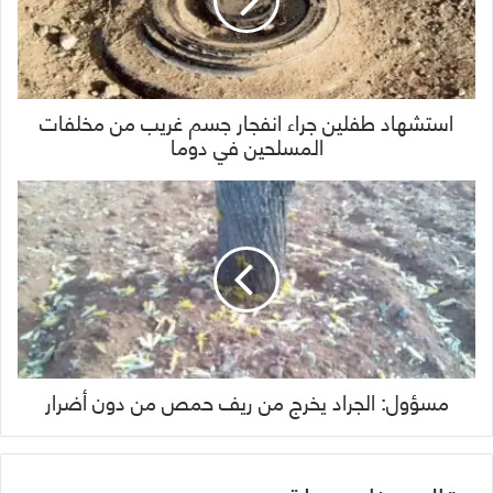
استشهاد طفلين جراء انفجار جسم غريب من مخلفات
المسلحين في دوما
مسؤول: الجراد يخرج من ريف حمص من دون أضرار