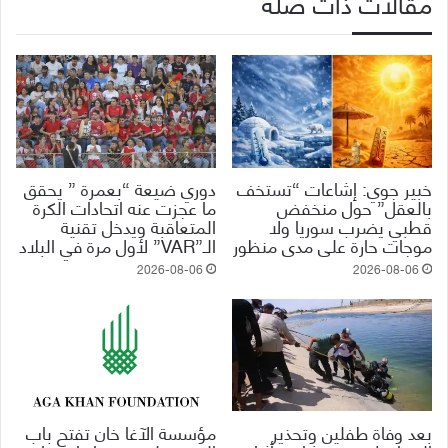
مقالات ذات صلة
خبير جوي: إشاعات “تستخف
دوري ضيعة “بعمرة ” يحقق
بالعقل” حول منخفض
ما عجزت عنه اتحادات الكرة
قطبي يضرب سوريا ولا
المتعاقبة ويدخل تقنية
موجات حارة على مدى منظور
الـ”VAR” لأول مرة في البلاد
2026-08-06
2026-08-06
بعد وفاة طفلين وتحذير
مؤسسة الآغا خان تفتح باب