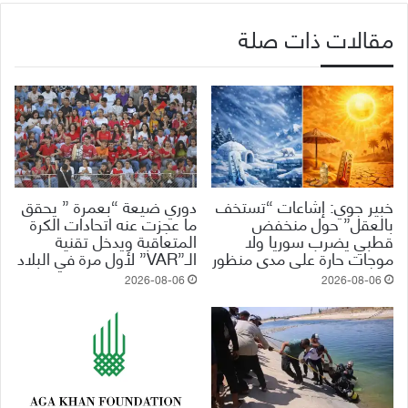
مقالات ذات صلة
خبير جوي: إشاعات “تستخف
دوري ضيعة “بعمرة ” يحقق
بالعقل” حول منخفض
ما عجزت عنه اتحادات الكرة
قطبي يضرب سوريا ولا
المتعاقبة ويدخل تقنية
موجات حارة على مدى منظور
الـ”VAR” لأول مرة في البلاد
2026-08-06
2026-08-06