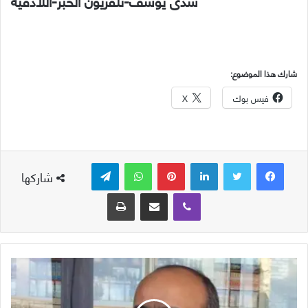
شذى يوسف-تلفزيون الخبر-اللاذقية
شارك هذا الموضوع:
فيس بوك
X
لينكدإن
بينتيريست
واتساب
تيلقرام
شاركها
ڤايبر
مشاركة عبر البريد
طباعة