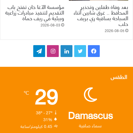
بعد وفاة طفلين وتحذير
مؤسسة الآغا خان تفتح باب
المحافظ .. غرق شابين أثناء
التقديم لتنفيذ مبادرات زراعية
السباحة بساقية ري بريف
وبيئية في ريف حماة
حلب
2026-08-03
2026-08-05
ف
ت
ل
ا
ت
ي
و
ي
ن
ي
س
ي
ن
س
ل
الطقس
29
ب
ت
ك
ت
ق
℃
و
ر
د
ق
ر
ك
إ
ر
ا
Damascus
38º - 27º
31%
ن
ا
م
سماء صافية
0.45 كيلومتر/ساعة