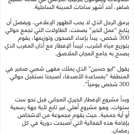
ضاهر، أحد أشهر ساحات المدينة الساحلية.
يرمق الرجل الذي لا يحب الظهور الإعلامي، ويفضل أن
يتابع “عمل الخير” بصمت، الطاولات التي تجمع حوالي
300 شخص، يبدأ بإعداد الصحون وتوزيعها، يقوم
بتوزيع مياه الشرب، ليبدأ الإفطار مع أذان المغرب الذي
يصدح به جامع العجان الملاصق.
يقول “ابو حسين” الذي يملك مقهى شعبي صغير في
المنطقة “بمساعدة الأصدقاء أصبحنا نستقبل حوالي
300 شخص يومياً”.
وبدأ مشروع الإفطار الخيري المجاني قبل نحو ست
سنوات، وهو مشروع أهلي غير تابع لأية جهة رسمية
أو أية جمعية، حيث يقوم مجموعة من الاشخاص
بإقامة هذه الفعالية التي أصبحت دورية في كل
رمضان.