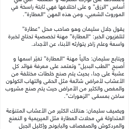
أساس “الرزق” و على اختلافها فهي ثابتة راسخة في
الموروث الشعبي، ومن هذه المهن “العطارة”.
يقول جلال سليمان وهو صاحب محل “عطارة”
لتلفزيون الخبر: “العطارة” مهنة تخصصية تحتاج لخبرة
واسعة وعلم زاخر يتوارثه الأبناء عن الأجداد.
ويتابع سليمان: حالياً مهنة “العطارة” تغيّر اسمها و
أصبح “الطب البديل” وتعتمد على معرفة فوائد كل
عشبة على حِدا، بحيث يتم صنع خلطات مختلفة من
الأعشاب لأمراض شائعة مثل الحمّى والتهاب الكولون
والمغص والكثير من الأمراض حيث يتم صنع مشروب
ساخن بمسمّى “الزهورات”.
ويضيف سليمان: هنالك الكثير من الأعشاب المتنوّعة
المتداولة في محلات العطارة مثل الميريمية و النعنع
والمردكوش والصفصاف والبابونج وإكليل الجبل