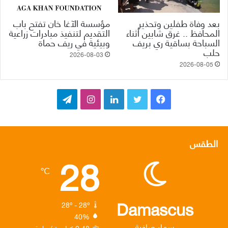
بعد وفاة طفلين وتحذير
مؤسسة الآغا خان تفتح باب
المحافظ .. غرق شابين أثناء
التقديم لتنفيذ مبادرات زراعية
السباحة بساقية ري بريف
وبيئية في ريف حماة
حلب
2026-08-03
2026-08-05
ف
ت
ل
ا
ت
ي
و
ي
ن
ي
س
ي
ن
س
ل
الطقس
28
ب
ت
ك
ت
ق
℃
و
ر
د
ق
ر
ك
إ
ر
ا
Damascus
28º - 28º
40%
ن
ا
م
سماء صافية
0.48 كيلومتر/ساعة