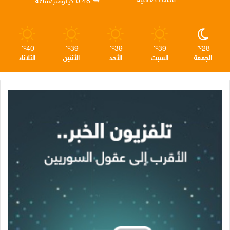
م
40
39
39
39
28
℃
℃
℃
℃
℃
الجمعة
السبت
الأحد
الأثنين
الثلاثاء