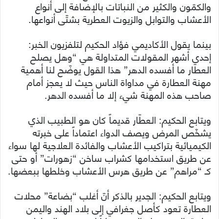
والكمّون والكثير من النباتات بالإضافة إلى أنواع
الأعشاب والتوابل والزيوت العطرية بشتّى أنواعها.
بينما يقول الأكاديمي فؤاد الحكيم لتلفزيون الخبر:
إحدى أشهر المقولات المتداولة هي “وهل يصلح
العطّار ما أفسده الدهر” هذا القول يوضّح لنا أهمية
مهنة العطارة في مداواة الناس حيث لا يعجز أمام
صاحب هذه المهنة شيء إلا ما أفسده الدهر.
ويتابع الحكيم: العطّار قديماً كان هو الطبيب الذي
يشخّص المرض ويصف الدواء اعتماداً على خبرته
الكيميائية بتراكيب الأعشاب والفائدة العلاجية لها سواء
عن طريق استخدامها كشراب ساخن “زهورات” أو حتى
كـ “مراهم” عن طريق هرس الأعشاب وخلطها ببعضها.
ويتابع الحكيم: الجدير بالذكر أنّ أغلب “بضاعة” محلات
العطارة تعود كأصل جغرافي إلى بلاد الهند واليمن