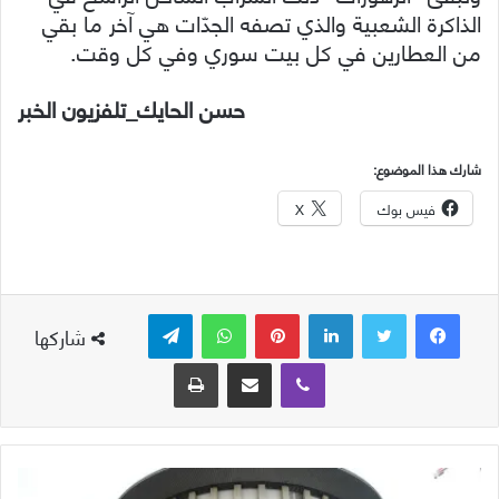
الذاكرة الشعبية والذي تصفه الجدّات هي آخر ما بقي
من العطارين في كل بيت سوري وفي كل وقت.
حسن الحايك_تلفزيون الخبر
شارك هذا الموضوع:
فيس بوك
X
لينكدإن
بينتيريست
واتساب
تيلقرام
شاركها
ڤايبر
مشاركة عبر البريد
طباعة