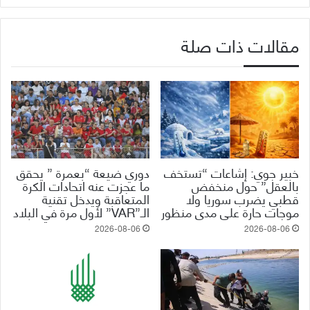
مقالات ذات صلة
خبير جوي: إشاعات “تستخف
دوري ضيعة “بعمرة ” يحقق
بالعقل” حول منخفض
ما عجزت عنه اتحادات الكرة
قطبي يضرب سوريا ولا
المتعاقبة ويدخل تقنية
موجات حارة على مدى منظور
الـ”VAR” لأول مرة في البلاد
2026-08-06
2026-08-06