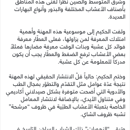
وشرق المتوسط والصين نظراً لغنى هذه المناطق
بأصناف الأعشاب المختلفة والبذور وأنواع البهارات
العديدة.
ولفت الحكيم إلى موسوعية هذه المهنة وأهمية
امتلاك المعرفة لمن يزاولها، فعلى العطّار معرفة
فوائد كل عشبة وبذات الوقت معرفة مضارها فمثلاً
بعض الأعشاب ترفع الضغط والعطّار يجب أن يكون
مدركاً للمعلومة عن كل عشبة.
وختم الحكيم: حالياً قلَّ الانتشار الحقيقي لهذه المهنة
نتيجة عدّة عوامل مثل التقدّم والتطوّر بمجال الطب
والأدوية التي أضحت متوفرة بشكل صيدلاني أكاديمي
وفي متناول الأيدي، بالإضافة لانتشار المعامل
الخاصة بتعبئة الأعشاب الطبّية في ظروف “مرشحة”
تشبه ظروف الشاي.
وتبقى “الزهورات” ذلك الشراب الساخن الرّاسخ في