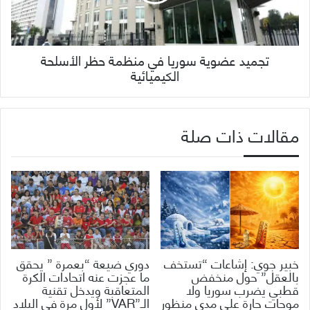
تجميد عضوية سوريا في منظمة حظر الأسلحة
الكيميائية
مقالات ذات صلة
خبير جوي: إشاعات “تستخف
دوري ضيعة “بعمرة ” يحقق
بالعقل” حول منخفض
ما عجزت عنه اتحادات الكرة
قطبي يضرب سوريا ولا
المتعاقبة ويدخل تقنية
موجات حارة على مدى منظور
الـ”VAR” لأول مرة في البلاد