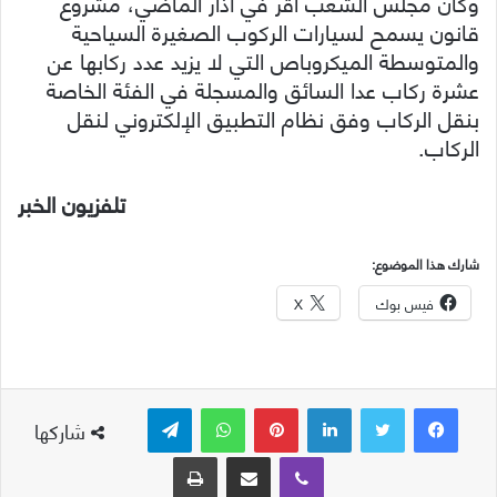
وكان مجلس الشعب اقر في آذار الماضي، مشروع
قانون يسمح لسيارات الركوب الصغيرة السياحية
والمتوسطة الميكروباص التي لا يزيد عدد ركابها عن
عشرة ركاب عدا السائق والمسجلة في الفئة الخاصة
بنقل الركاب وفق نظام التطبيق الإلكتروني لنقل
الركاب.
تلفزيون الخبر
شارك هذا الموضوع:
فيس بوك
X
لينكدإن
بينتيريست
واتساب
تيلقرام
شاركها
ڤايبر
مشاركة عبر البريد
طباعة