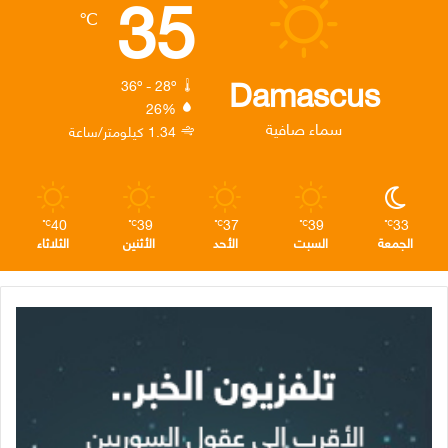
35
℃
و
ر
د
ق
ر
ك
إ
ر
ا
Damascus
36º - 28º
26%
ن
ا
م
سماء صافية
1.34 كيلومتر/ساعة
م
40
39
37
39
33
℃
℃
℃
℃
℃
الجمعة
السبت
الأحد
الأثنين
الثلاثاء