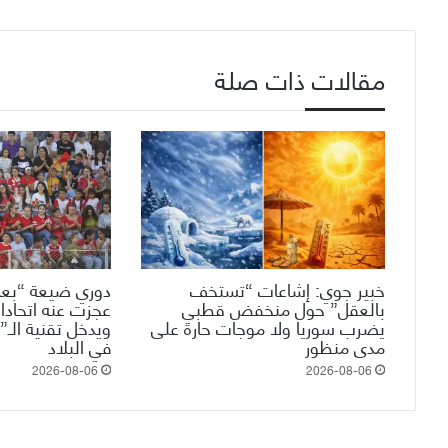
مقالات ذات صلة
خبير جوي: إشاعات “تستخف
دوري ضيعة “بعم
بالعقل” حول منخفض قطبي
عجزت عنه اتحادات
يضرب سوريا ولا موجات حارة على
مدى منظور
في البلاد
2026-08-06
2026-08-06