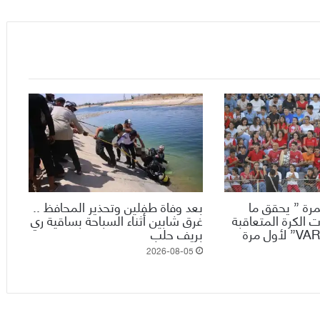
رة ” يحقق ما
بعد وفاة طفلين وتحذير المحافظ ..
 الكرة المتعاقبة
غرق شابين أثناء السباحة بساقية ري
ويدخل تقنية الـ”VAR” لأول مرة
بريف حلب
2026-08-05