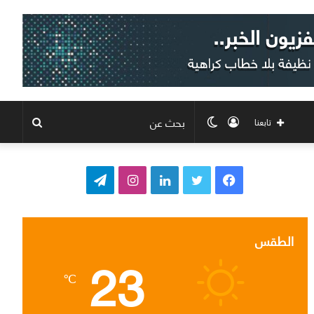
تسجيل
الوضع
بحث
تابعنا
الدخول
المظلم
عن
ف
ت
ل
ا
ت
ي
و
ي
ن
ي
س
ي
ن
س
ل
الطقس
23
ب
ت
ك
ت
ق
℃
و
ر
د
ق
ر