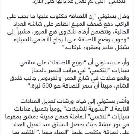
وقال بستوني “إن اللصاقة مكتوب عليها ما يجب على
الراكب دفع ضعف المبلغ الظاهر على شاشة العداد
الحالية، وتتضمن أرقام شكاوى فرع المرور، مشيراً إلى
“وجوب وضع اللصاقة على الزجاج الأمامي للسيارة
بشكل ظاهر ومقروء للركاب.”
وأردف بستوني أن “توزيع اللصاقات على سائقي
سيارات “التكسي” في مرائب النصر بالحجاز
والمواصلات في شارع الحمرا والفردوس جانب فندق
الشام، مبيناً أن سعر اللصاقة هو 500 ليرة.”
وأشار بستوني إلى قيام ورشات تعديل العدادات
التابعة لـ “السورية للشبكات” يومياً بتعديل عدادات
سيارات “التكسي” العاملة ضمن مدينة دمشق بمقرها
في نهر عيشة حيث يحصل السائق عند تعديل العداد
على لصاقة مكتوب عليها “العداد معدل” للتقيد بما