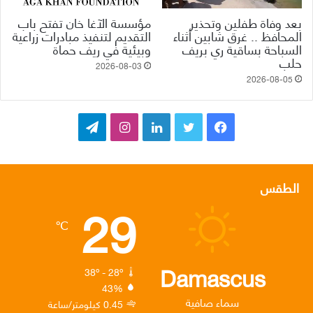
بعد وفاة طفلين وتحذير
مؤسسة الآغا خان تفتح باب
المحافظ .. غرق شابين أثناء
التقديم لتنفيذ مبادرات زراعية
السباحة بساقية ري بريف
وبيئية في ريف حماة
حلب
2026-08-03
2026-08-05
ف
ت
ل
ا
ت
ي
و
ي
ن
ي
س
ي
ن
س
ل
الطقس
29
ب
ت
ك
ت
ق
℃
و
ر
د
ق
ر
ك
إ
ر
ا
Damascus
38º - 28º
43%
ن
ا
م
سماء صافية
0.45 كيلومتر/ساعة