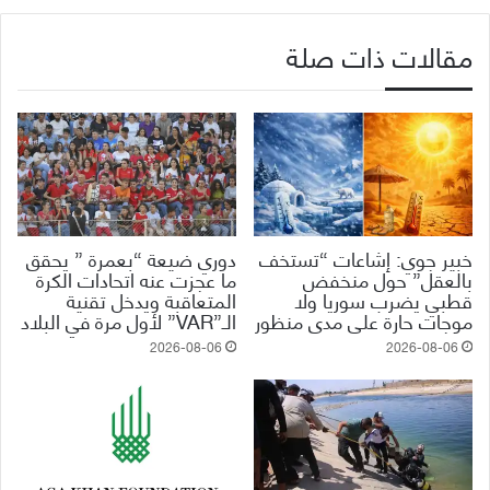
مقالات ذات صلة
خبير جوي: إشاعات “تستخف
دوري ضيعة “بعمرة ” يحقق
بالعقل” حول منخفض
ما عجزت عنه اتحادات الكرة
قطبي يضرب سوريا ولا
المتعاقبة ويدخل تقنية
موجات حارة على مدى منظور
الـ”VAR” لأول مرة في البلاد
2026-08-06
2026-08-06