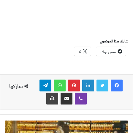
شارك هذا الموضوع:
فيس بوك
X
لينكدإن
بينتيريست
واتساب
تيلقرام
شاركها
ڤايبر
مشاركة عبر البريد
طباعة