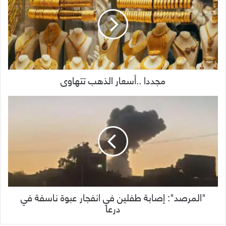
مجددا ..أسعار الذهب تتهاوى
"المرصد": إصابة طفلين في انفجار عبوة ناسفة في
درعا