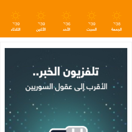
م
39
39
36
39
38
℃
℃
℃
℃
℃
الجمعة
السبت
الأحد
الأثنين
الثلاثاء