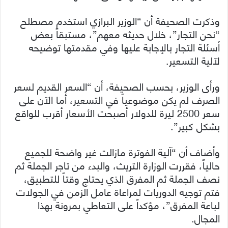
وذكرت الصحيفة أن “الوزير البرازي استخدم مصطلح
“نحن التجار”، خلال حديثه معهم”، مستبقاً بعض
أسئلة التجار بالإجابة عليها وفي مقدمتها توضيحه
لآلية التسعير.
ورأى الوزير، بحسب الصحيفة، أن “السعر القديم لسعر
الصرف لم يكن موضوعياً في التسعير، أما الآن على
سعر 2500 ليرة للدولار أصبحت الأسعار أقرب للواقع
بشكل كبير”.
وأضاف أن “آلية الفوترة مازالت غير واضحة للجميع
حالياً، فقررت الوزارة التريث، والبدء من تاجر الجملة ثم
نصف الجملة ثم المفرق الذي يحتاج وقتاً للتطبيق،
فتم توجيه الدوريات لمراعاة عامل الزمن في الجولات
لباعة المفرق”، مؤكداً على التعاطي بمرونة بهذا
المجال.