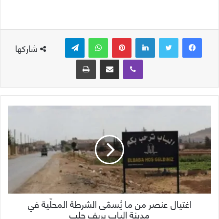
لينكدإن
بينتيريست
واتساب
تيلقرام
شاركها
ڤايبر
مشاركة عبر البريد
طباعة
اغتيال عنصر من ما يُسمّى الشرطة المحلّية في
مدينة الباب بريف حلب