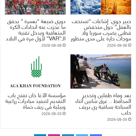
خبير جوي: إشاعات “تستخف
دوري ضيعة “بعمرة ” يحقق
بالعقل” حول منخفض
ما عجزت عنه اتحادات الكرة
قطبي يضرب سوريا ولا
المتعاقبة ويدخل تقنية
موجات حارة على مدى منظور
الـ”VAR” لأول مرة في البلاد
2026-08-06
2026-08-06
بعد وفاة طفلين وتحذير
مؤسسة الآغا خان تفتح باب
المحافظ .. غرق شابين أثناء
التقديم لتنفيذ مبادرات زراعية
السباحة بساقية ري بريف
وبيئية في ريف حماة
حلب
2026-08-03
2026-08-05