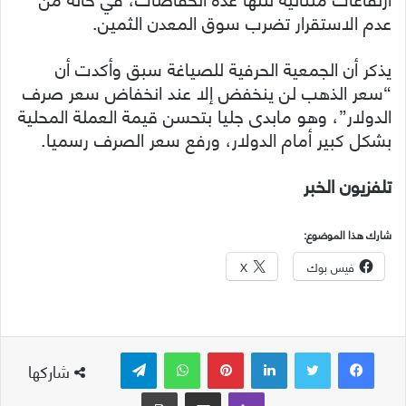
عدم الاستقرار تضرب سوق المعدن الثمين.
يذكر أن الجمعية الحرفية للصياغة سبق وأكدت أن
“سعر الذهب لن ينخفض إلا عند انخفاض سعر صرف
الدولار”، وهو مابدى جليا بتحسن قيمة العملة المحلية
بشكل كبير أمام الدولار، ورفع سعر الصرف رسميا.
تلفزيون الخبر
شارك هذا الموضوع:
فيس بوك
X
لينكدإن
بينتيريست
واتساب
تيلقرام
شاركها
ڤايبر
مشاركة عبر البريد
طباعة