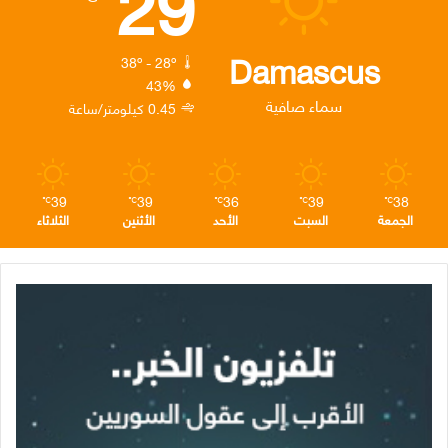
29
و
ر
د
ق
ر
ك
إ
ر
ا
Damascus
38º - 28º
43%
ن
ا
م
سماء صافية
0.45 كيلومتر/ساعة
م
39
39
36
39
38
℃
℃
℃
℃
℃
الجمعة
السبت
الأحد
الأثنين
الثلاثاء