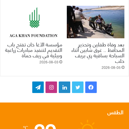
بعد وفاة طفلين وتحذير
مؤسسة الآغا خان تفتح باب
المحافظ .. غرق شابين أثناء
التقديم لتنفيذ مبادرات زراعية
السباحة بساقية ري بريف
وبيئية في ريف حماة
حلب
2026-08-03
2026-08-05
ف
ت
ل
ا
ت
ي
و
ي
ن
ي
س
ي
ن
س
ل
الطقس
ب
ت
ك
ت
ق
℃