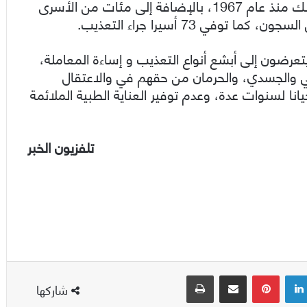
وبلغ عدد “شهداء الحركة الأسيرة” 226 شخصا، وذلك منذ عام 1967، بالإضافة إلى مئات من الأسرى
في 73 أسيرا جراء التعذيب.
عرضون إلى أبشع أنواع التعذيب و إساءة المعاملة،
ي والجسدي، والحرمان من حقهم في والاعتقال
انا لسنوات عدة، وعدم توفير العناية الطبية الملائمة
تلفزيون الخبر
لينكدإن
بينتيريست
مشاركة عبر البريد
طباعة
شاركها