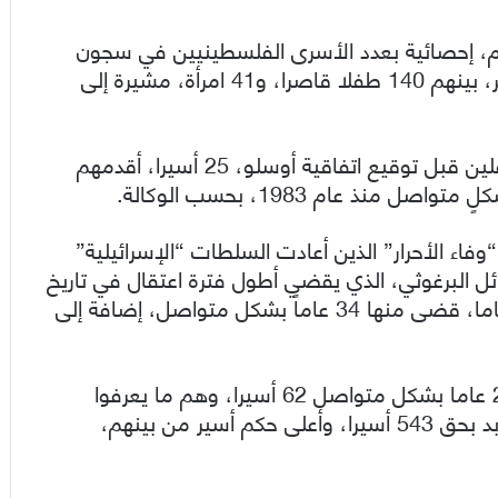
وم، إحصائية بعدد الأسرى الفلسطينيين في سجون
الاحتلال “الإسرائيلي”، حيث بلغ عددهم 4500 أسير، بينهم 140 طفلا قاصرا، و41 امرأة، مشيرة إلى
كما يبلغ عدد الأسرى الفلسطينيين القدامى المعتقلين قبل توقيع اتفاقية أوسلو، 25 أسيرا، أقدمهم
ذ عام 1983، بحسب الوكالة.
ء الأحرار” الذين أعادت السلطات “الإسرائيلية”
ئل البرغوثي، الذي يقضي أطول فترة اعتقال في تاريخ
الحركة الأسيرة، والتي وصل ما مجموعها إلى 41 عاما، قضى منها 34 عاماً بشكل متواصل، إضافة إلى
في حين بلغ عدد الأسرى الذين مر على اعتقالهم 20 عاما بشكل متواصل 62 أسيرا، وهم ما يعرفوا
بـ”عمداء الأسرى”، كما صدرت أحكاما بالسجن المؤبد بحق 543 أسيرا، وأعلى حكم أسير من بينهم،