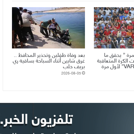
رة ” يحقق ما
بعد وفاة طفلين وتحذير المحافظ ..
 الكرة المتعاقبة
غرق شابين أثناء السباحة بساقية ري
ويدخل تقنية الـ”VAR” لأول مرة
بريف حلب
2026-08-05