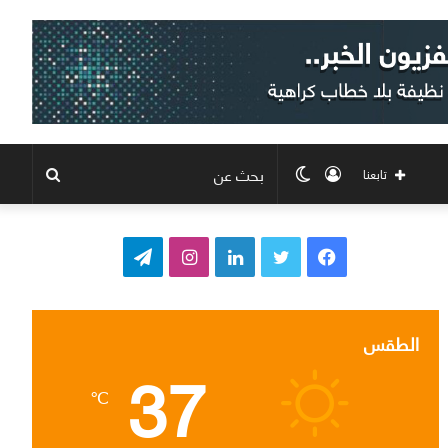
تسجيل
الوضع
بحث
تابعنا
الدخول
المظلم
عن
ف
ت
ل
ا
ت
ي
و
ي
ن
ي
س
ي
ن
س
ل
الطقس
37
ب
ت
ك
ت
ق
℃
و
ر
د
ق
ر