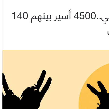
في يوم الأسير الفلسطيني..4500 أسير بينهم 140