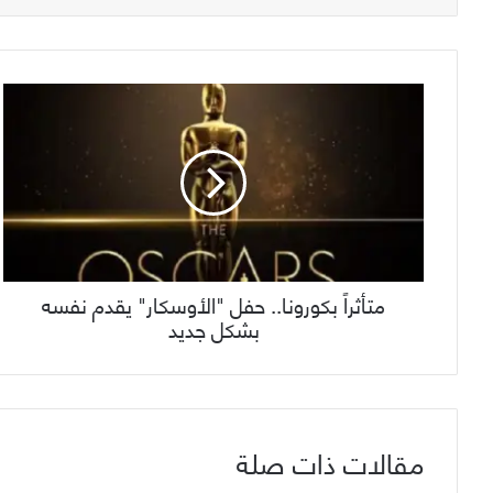
متأثراً بكورونا.. حفل "الأوسكار" يقدم نفسه
بشكل جديد
مقالات ذات صلة