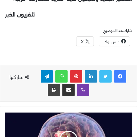
تلفزيون الخبر
شارك هذا الموضوع:
فيس بوك
X
لينكدإن
بينتيريست
واتساب
تيلقرام
شاركها
ڤايبر
مشاركة عبر البريد
طباعة