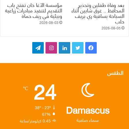
بعد وفاة طفلين وتحذير
مؤسسة الآغا خان تفتح باب
المحافظ .. غرق شابين أثناء
التقديم لتنفيذ مبادرات زراعية
السباحة بساقية ري بريف
وبيئية في ريف حماة
حلب
2026-08-03
2026-08-05
ف
ت
ل
ا
ت
ي
و
ي
ن
ي
س
ي
ن
س
ل
الطقس
24
ب
ت
ك
ت
ق
℃
و
ر
د
ق
ر
ك
إ
ر
ا
Damascus
38º - 23º
67%
ن
ا
م
سماء صافية
0.45 كيلومتر/ساعة
م