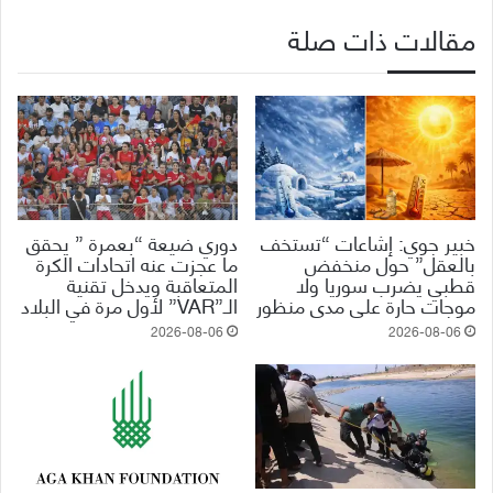
مقالات ذات صلة
خبير جوي: إشاعات “تستخف
دوري ضيعة “بعمرة ” يحقق
بالعقل” حول منخفض
ما عجزت عنه اتحادات الكرة
قطبي يضرب سوريا ولا
المتعاقبة ويدخل تقنية
موجات حارة على مدى منظور
الـ”VAR” لأول مرة في البلاد
2026-08-06
2026-08-06