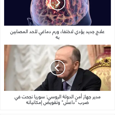
علاج جديد يؤدي لاختفاء ورم دماغي لأحد المصابين
به
مدير جهاز أمن الدولة الروسي: سوريا نجحت في
ضرب "داعش" وتقويض إمكانياته