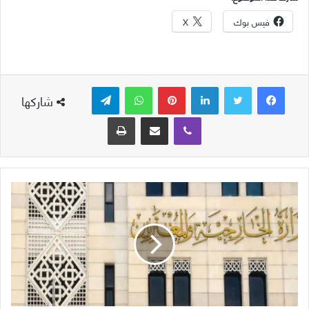
فيس بوك
X
لينكدإن
بينتيريست
واتساب
تيلقرام
شاركها
ڤايبر
مشاركة عبر البريد
طباعة