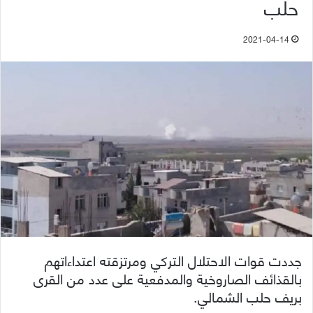
حلب
2021-04-14
جددت قوات الاحتلال التركي ومرتزقته اعتداءاتهم
بالقذائف الصاروخية والمدفعية على عدد من القرى
بريف حلب الشمالي.