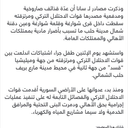
وذكرت مصادر لـ سانا أن عدّة قذائف صاروخية
ومدفعية مصدرها قوات الاحتلال التركي ومرتزقته
سقطت داخل قرى شوارغة وقلعة شوارغة وعين دقنة
شمال مدينة حلب ما تسبب بأضرار مادية بممتلكات
الأهالي والممتلكات العامة.
واستشهد يوم الإثنين طفل جراء اشتباكات اندلعت بين
قوات الاحتلال التركي ومرتزقته من جهة وميليشيا
“قسد” من جهة ثانية في محيط مدينة مارع بريف
حلب الشمالي.
ومنذ بدء عدوانها على الأراضي السورية أقدمت قوات
الاحتلال التركي والفصائل التابعة له على تنفيذ عمليات
إجرامية بحق الأهالي ودمرت البنى التحتية والمرافق
الخدمية ولا سيما مشاريع المياه والكهرباء.
شارك هذا الموضوع: