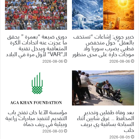
خبير جوي: إشاعات “تستخف
دوري ضيعة “بعمرة ” يحقق
بالعقل” حول منخفض
ما عجزت عنه اتحادات الكرة
قطبي يضرب سوريا ولا
المتعاقبة ويدخل تقنية
موجات حارة على مدى منظور
الـ”VAR” لأول مرة في البلاد
2026-08-06
2026-08-06
بعد وفاة طفلين وتحذير
مؤسسة الآغا خان تفتح باب
المحافظ .. غرق شابين أثناء
التقديم لتنفيذ مبادرات زراعية
السباحة بساقية ري بريف
وبيئية في ريف حماة
حلب
2026-08-03
2026-08-05