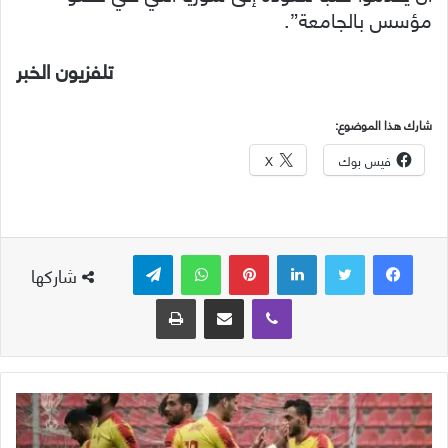
مؤسس بالجامعة”.
تلفزيون الخبر
شارك هذا الموضوع:
فيس بوك
X
لينكدإن
بينتيريست
واتساب
تيلقرام
شاركها
ڤايبر
مشاركة عبر البريد
طباعة