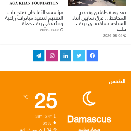
بعد وفاة طفلين وتحذير
مؤسسة الآغا خان تفتح باب
المحافظ .. غرق شابين أثناء
التقديم لتنفيذ مبادرات زراعية
السباحة بساقية ري بريف
وبيئية في ريف حماة
حلب
2026-08-03
2026-08-05
ف
ت
ل
ا
ت
ي
و
ي
ن
ي
س
ي
ن
س
ل
الطقس
25
ب
ت
ك
ت
ق
℃
و
ر
د
ق
ر
ك
إ
ر
ا
Damascus
38º - 24º
63%
ن
ا
م
سماء صافية
1.34 كيلومتر/ساعة