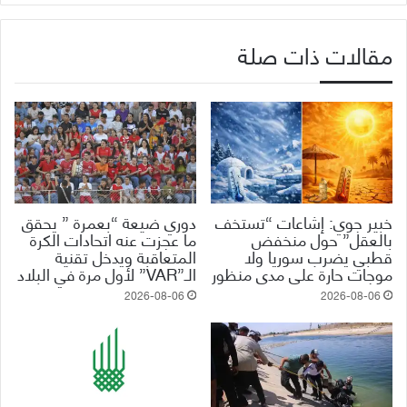
مقالات ذات صلة
خبير جوي: إشاعات “تستخف
دوري ضيعة “بعمرة ” يحقق
بالعقل” حول منخفض
ما عجزت عنه اتحادات الكرة
قطبي يضرب سوريا ولا
المتعاقبة ويدخل تقنية
موجات حارة على مدى منظور
الـ”VAR” لأول مرة في البلاد
2026-08-06
2026-08-06