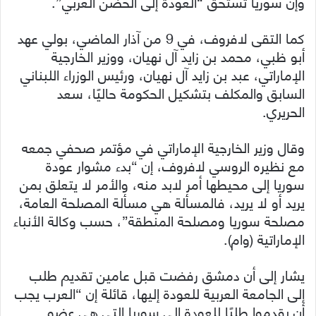
وإن سوريا تستحق “العودة إلى الحضن العربي”.
كما التقى لافروف، في 9 من آذار الماضي، بولي عهد
أبو ظبي، محمد بن زايد آل نهيان، ووزير الخارجية
الإماراتي، عبد بن زايد آل نهيان، ورئيس الوزراء اللبناني
السابق والمكلف بتشكيل الحكومة حاليًا، سعد
الحريري.
وقال وزير الخارجية الإماراتي في مؤتمر صحفي جمعه
مع نظيره الروسي لافروف، إن “بدء مشوار عودة
سوريا إلى محيطها أمر لابد منه، والأمر لا يتعلق بمن
يريد أو لا يريد، فالمسألة هي مسألة المصلحة العامة،
مصلحة سوريا ومصلحة المنطقة”، حسب وكالة الأنباء
الإماراتية (وام).
يشار إلى أن دمشق رفضت قبل عامين تقديم طلب
إلى الجامعة العربية للعودة إليها، قائلة إن “العرب يجب
أن يقدموا طلبًا للعودة إلى سوريا التي هي عضو