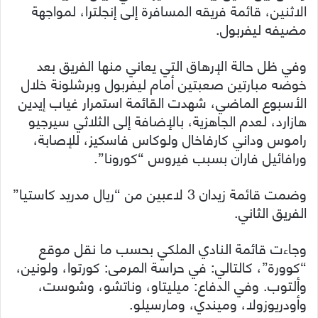
الاثنين، قائمة فريقه المسافرة إلى إنجلترا، لمواجهة
مضيفه ليفربول.
وفي ظل حالة الإرهاق التي يعاني منها الفريق بعد
خوضه مبارتين صعبتين أمام ليفربول وبرشلونة خلال
الأسبوع الماضي، شهدت القائمة استمرار غياب إيدين
هازارد، لعدم الجاهزية، بالإضافة إلى الثلاثي سيرجيو
راموس وداني كارفاخال ولوكاس فاسكيز، للإصابة،
ورافائيل فاران بسبب فيروس “كورونا”.
وضمت قائمة زيدان 3 لاعبين من “ريال مدريد كاستيا”
الفريق الثاني.
وجاءت قائمة النادي الملكي بحسب ما نقل موقع
“كوورة”، كالتالي: في حراسة المرمى: كورتوا، ولونين،
وألتوب. وفي الدفاع: ميليتاو، وناتشو، وشوست،
وأودريوزولا، وميندي، ومارسيلو.