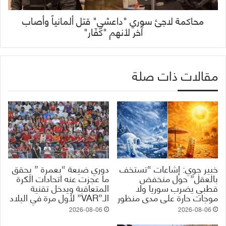
محاكمة لاجئ سوري "داعشي" قتل ألمانياً وأصاب
آخر لأنهم "كُفّار"
مقالات ذات صلة
خبير جوي: إشاعات “تستخف
دوري ضيعة “بعمرة ” يحقق
بالعقل” حول منخفض
ما عجزت عنه اتحادات الكرة
قطبي يضرب سوريا ولا
المتعاقبة ويدخل تقنية
موجات حارة على مدى منظور
الـ”VAR” لأول مرة في البلاد
2026-08-06
2026-08-06