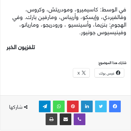
في الوسط: كاسيميرو، ومودريتش، وكروس،
وفالفيردي، وإيسكو، وأريباس، ومارفين بارك. وفي
الهجوم: بنزيما، وأسينسيو ، ورودريجو، وماريانو،
وفينيسيوس جونيور.
تلفزيون الخبر
شارك هذا الموضوع:
فيس بوك
X
لينكدإن
بينتيريست
واتساب
تيلقرام
شاركها
ڤايبر
مشاركة عبر البريد
طباعة