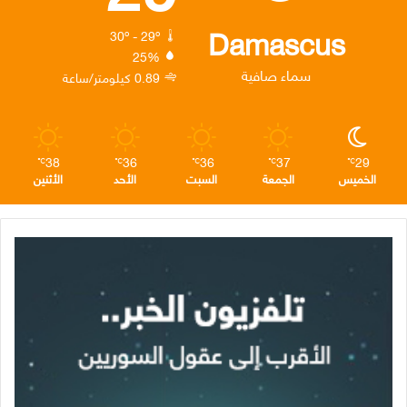
ك
إ
ر
ا
Damascus
30º - 29º
25%
ن
ا
م
سماء صافية
0.89 كيلومتر/ساعة
م
38
36
36
37
29
℃
℃
℃
℃
℃
الخميس
الجمعة
السبت
الأحد
الأثنين