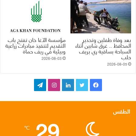
بعد وفاة طفلين وتحذير
مؤسسة الآغا خان تفتح باب
المحافظ .. غرق شابين أثناء
التقديم لتنفيذ مبادرات زراعية
السباحة بساقية ري بريف
وبيئية في ريف حماة
حلب
2026-08-03
2026-08-05
ف
ت
ل
ا
ت
ي
و
ي
ن
ي
س
ي
ن
س
ل
الطقس
29
ب
ت
ك
ت
ق
℃
و
ر
د
ق
ر