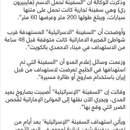
وذكرت الوكالة أن “السفينة تحمل الاسم (هايبيرون
ري) وهي سفينة تجارية كانت تحمل على متنها
سيارات، ويبلغ طولها 200 متر وعرضها 60 متر”.
وأوضحت أن “السفينة “الاسرائيلية” المستهدفة قرب
شواطئ الفجيرة الاماراتية كانت متوقفة قبل 48 ساعة
من الاستهداف في ميناء الاحمدي بالكويت”.
وزعمت وسائل إعلام العدو أن “السفينة التي تم
استهدافها في الخليج تعرضت لاستهداف من قبل
إيران باستخدام صاروخ أو طائرة مسيرة”.
وقالت إن “السفينة “الإسرائيلية” أُصيبت بصاروخٍ بعيد
المدى، ويجري الآن نقلها إلى الموانئ الإماراتية لفحص
الضرر التي وقع بها”.
ويأتي استهداف السفينة “الإسرائيلية’ بعد أيام من
تعرض سفينة شحن إيرانية لهجوم في البحر الأحمر،