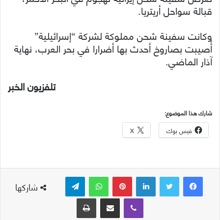
قبالة سواحل أريتريا.
وكانت سفينة شحن مملوكة لشركة “إسرائيلية”
أُصيبت بصاروخ أحدث بها أضرارا في بحر العرب، نهاية
آذار الماضي.
تلفزيون الخبر
شارك هذا الموضوع:
فيس بوك
X
لينكدإن
بينتيريست
واتساب
تيلقرام
شاركها
ڤايبر
مشاركة عبر البريد
طباعة