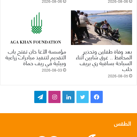
2026-08-06
2026-08-06
بعد وفاة طفلين وتحذير
مؤسسة الآغا خان تفتح باب
المحافظ .. غرق شابين أثناء
التقديم لتنفيذ مبادرات زراعية
السباحة بساقية ري بريف
وبيئية في ريف حماة
حلب
2026-08-03
2026-08-05
ف
ت
ل
ا
ت
ي
و
ي
ن
ي
س
ي
ن
س
ل
الطقس
ب
ت
ك
ت
ق