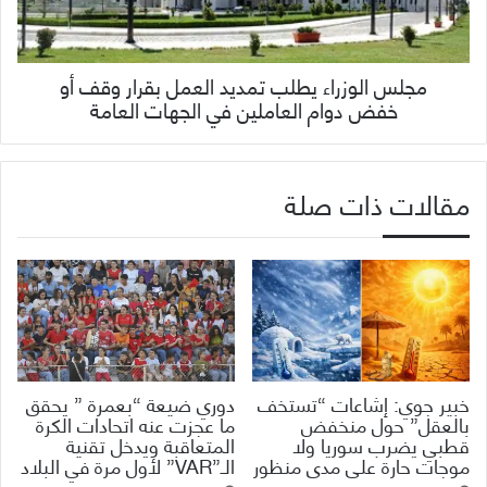
مجلس الوزراء يطلب تمديد العمل بقرار وقف أو
خفض دوام العاملين في الجهات العامة
مقالات ذات صلة
خبير جوي: إشاعات “تستخف
دوري ضيعة “بعمرة ” يحقق
بالعقل” حول منخفض
ما عجزت عنه اتحادات الكرة
قطبي يضرب سوريا ولا
المتعاقبة ويدخل تقنية
موجات حارة على مدى منظور
الـ”VAR” لأول مرة في البلاد