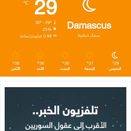
29
℃
و
ر
د
ق
ر
ك
إ
ر
ا
Damascus
30º - 29º
25%
ن
ا
م
سماء صافية
0.89 كيلومتر/ساعة
م
38
36
36
37
29
℃
℃
℃
℃
℃
الخميس
الجمعة
السبت
الأحد
الأثنين