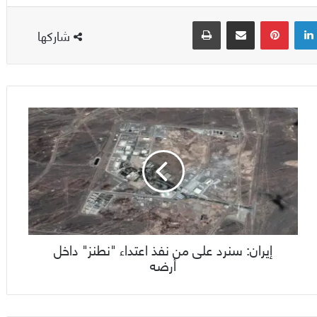
لينكدإن
بينتيريست
مشاركة عبر البريد
طباعة
شاركها
إيران: سنرد على من نفذ اعتداء "نطنز" داخل
أرضه