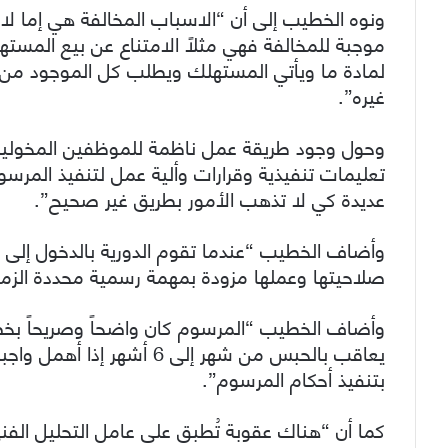
ونوه الخطيب إلى أن “الاسباب المخالفة هي إما لاحت
موجبة للمخالفة فهي مثلاً الامتناع عن بيع المسته
لمادة ما ويأتي المستهلك ويطلب كل الموجود من ه
غيره”.
وحول وجود طريقة عمل ناظمة للموظفين المخولين
تعليمات تنفيذية وقرارات وألية عمل لتنفيذ المرس
عديدة كي لا تذهب الأمور بطريق غير صحيح”.
وأضاف الخطيب “عندما تقوم الدورية بالدخول إل
صلاحيتها وعملها مزودة بمهمة رسمية محددة الزمان
وأضاف الخطيب “المرسوم كان واضحاً وصريحاً بخ
يعاقب بالحبس من شهر إلى 6 
بتنفيذ أحكام المرسوم”.
كما أن “هناك عقوبة تُطبق على عامل التحليل الفن