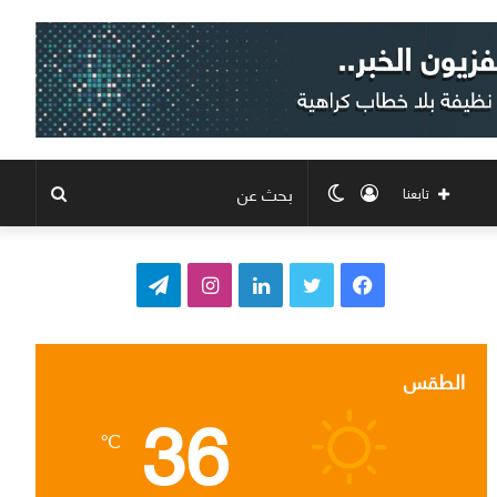
تسجيل
الوضع
بحث
تابعنا
الدخول
المظلم
عن
ف
ت
ل
ا
ت
ي
و
ي
ن
ي
س
ي
ن
س
ل
الطقس
36
ب
ت
ك
ت
ق
℃
و
ر
د
ق
ر