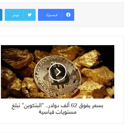
فيسبوك
تويتر
بسعر يفوق 62 ألف دولار.. "البتكوين" تبلغ
مستويات قياسية