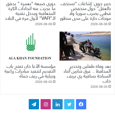
خبير جوي: إشاعات “تستخف
دوري ضيعة “بعمرة ” يحقق
بالعقل” حول منخفض
ما عجزت عنه اتحادات الكرة
قطبي يضرب سوريا ولا
المتعاقبة ويدخل تقنية
موجات حارة على مدى منظور
الـ”VAR” لأول مرة في البلاد
2026-08-06
2026-08-06
بعد وفاة طفلين وتحذير
مؤسسة الآغا خان تفتح باب
المحافظ .. غرق شابين أثناء
التقديم لتنفيذ مبادرات زراعية
السباحة بساقية ري بريف
وبيئية في ريف حماة
حلب
2026-08-03
2026-08-05
ف
ت
ل
ا
ت
ي
و
ي
ن
ي