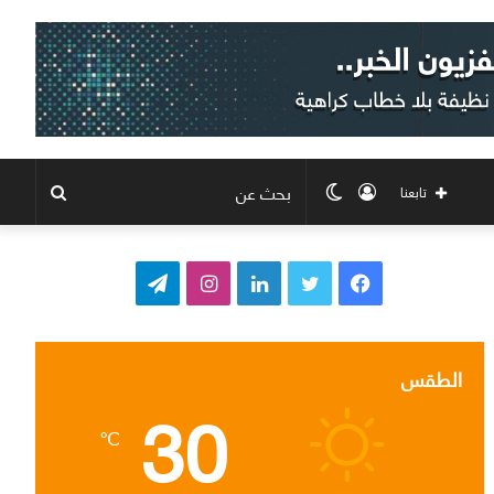
تسجيل
الوضع
بحث
تابعنا
الدخول
المظلم
عن
ف
ت
ل
ا
ت
ي
و
ي
ن
ي
س
ي
ن
س
ل
الطقس
30
ب
ت
ك
ت
ق
℃
و
ر
د
ق
ر