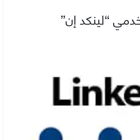
مي “لينكد إن”