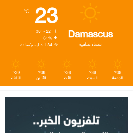
23
ب
ت
ك
ت
ق
℃
و
ر
د
ق
ر
ك
إ
ر
ا
Damascus
38º - 22º
61%
ن
ا
م
سماء صافية
1.34 كيلومتر/ساعة
م
39
39
36
39
38
℃
℃
℃
℃
℃
الجمعة
السبت
الأحد
الأثنين
الثلاثاء