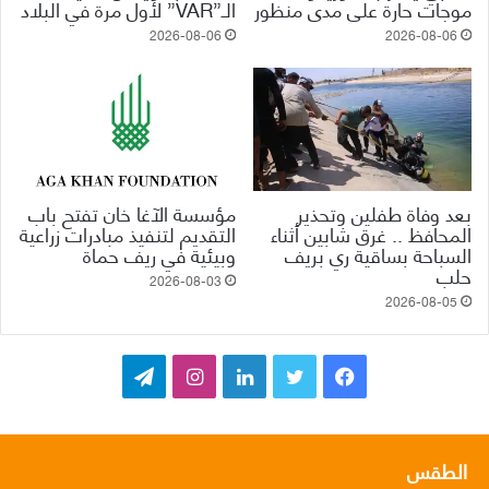
موجات حارة على مدى منظور
الـ”VAR” لأول مرة في البلاد
2026-08-06
2026-08-06
بعد وفاة طفلين وتحذير
مؤسسة الآغا خان تفتح باب
المحافظ .. غرق شابين أثناء
التقديم لتنفيذ مبادرات زراعية
السباحة بساقية ري بريف
وبيئية في ريف حماة
حلب
2026-08-03
2026-08-05
ف
ت
ل
ا
ت
ي
و
ي
ن
ي
س
ي
ن
س
ل
الطقس