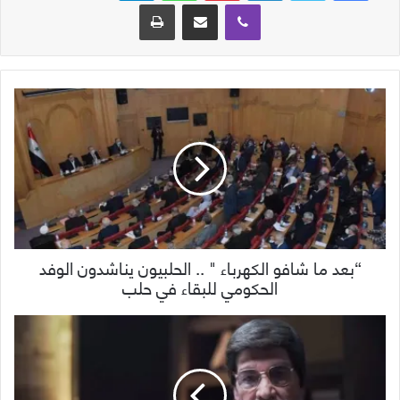
ڤايبر
مشاركة عبر البريد
طباعة
“بعد ما شافو الكهرباء " .. الحلبيون يناشدون الوفد
الحكومي للبقاء في حلب