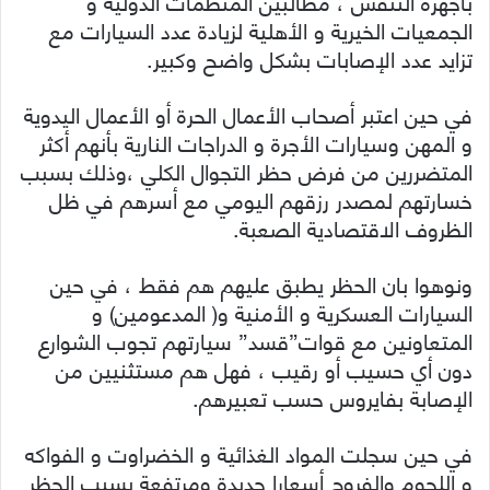
بأجهزة التنفس ، مطالبين المنظمات الدولية و
الجمعيات الخيرية و الأهلية لزيادة عدد السيارات مع
تزايد عدد الإصابات بشكل واضح وكبير.
في حين اعتبر أصحاب الأعمال الحرة أو الأعمال اليدوية
و المهن وسيارات الأجرة و الدراجات النارية بأنهم أكثر
المتضررين من فرض حظر التجوال الكلي ،وذلك بسبب
خسارتهم لمصدر رزقهم اليومي مع أسرهم في ظل
الظروف الاقتصادية الصعبة.
ونوهوا بان الحظر يطبق عليهم هم فقط ، في حين
السيارات العسكرية و الأمنية و( المدعومين) و
المتعاونين مع قوات”قسد” سيارتهم تجوب الشوارع
دون أي حسيب أو رقيب ، فهل هم مستثنيين من
الإصابة بفايروس حسب تعبيرهم.
في حين سجلت المواد الغذائية و الخضراوت و الفواكه
و اللحوم والفروج أسعارا جديدة ومرتفعة بسبب الحظر