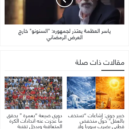
ياسر العظمة يعتذر لجمهوره: "السنونو" خارج
العرض الرمضاني
مقالات ذات صلة
خبير جوي: إشاعات “تستخف
دوري ضيعة “بعمرة ” يحقق
بالعقل” حول منخفض
ما عجزت عنه اتحادات الكرة
قطبي يضرب سوريا ولا
المتعاقبة ويدخل تقنية