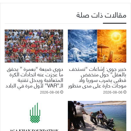
مقالات ذات صلة
خبير جوي: إشاعات “تستخف
دوري ضيعة “بعمرة ” يحقق
بالعقل” حول منخفض
ما عجزت عنه اتحادات الكرة
قطبي يضرب سوريا ولا
المتعاقبة ويدخل تقنية
موجات حارة على مدى منظور
الـ”VAR” لأول مرة في البلاد
2026-08-06
2026-08-06