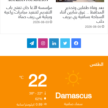
بعد وفاة طفلين وتحذير
مؤسسة الآغا خان تفتح باب
المحافظ .. غرق شابين أثناء
التقديم لتنفيذ مبادرات زراعية
السباحة بساقية ري بريف
وبيئية في ريف حماة
حلب
2026-08-03
2026-08-05
ف
ت
ل
ا
ت
ي
و
ي
ن
ي
س
ي
ن
س
ل
الطقس
22
ب
ت
ك
ت
ق
℃
و
ر
د
ق
ر
ك
إ
ر
ا
Damascus
38º - 22º
62%
ن
ا
م
سماء صافية
0.89 كيلومتر/ساعة