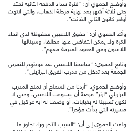
وأوضح الحموي أن: “فترة سداد الدفعة الثانية تمتد
حتى ثلاثة أشهر بعد نهاية مرحلة الذهاب، والتي انتهت
أواخر كانون الثاني الفائت”.
وأكد الحموي أن: “حقوق اللاعبين محفوظة لدى اتحاد
الكرة ولا يمكن التغاضي عنها مطلقا، وسينالها
اللاعبون وفق العقود المبرمة معهم”.
وتابع الحموي: “سامحنا اللاعبين بعد عودتهم للتمرين
الجمعة بعد تدخل من مدرب الفريق البرازيلي”.
وأوضح الحموي: “أردنا من السماح أن نمنح المدرب
البرازيلي “ارثر” فرصة أن يستوعب اللاعبين، وحتى لا
نكون تسببنا له بغيابات، أو وضعنا له أية عراقيل في
مسيرته التي بدأت مؤخرا”.
ولفت الحموي إلى أن: “السبب الآخر وراء تجاوز ما