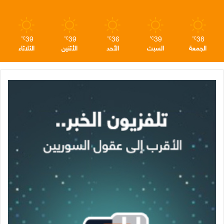
م
39
39
36
39
38
℃
℃
℃
℃
℃
الجمعة
السبت
الأحد
الأثنين
الثلاثاء