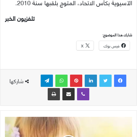
الآسيوية بكأس الاتحاد، المتوج بلقبها سنة 2010.
تلفزيون الخبر
شارك هذا الموضوع:
فيس بوك
X
لينكدإن
بينتيريست
واتساب
تيلقرام
شاركها
ڤايبر
مشاركة عبر البريد
طباعة