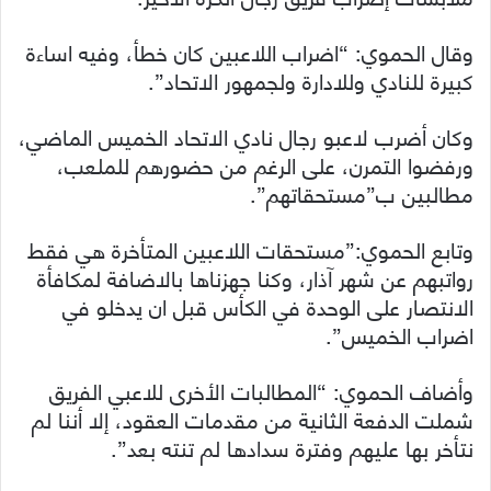
وقال الحموي: “اضراب اللاعبين كان خطأ، وفيه اساءة
كبيرة للنادي وللادارة ولجمهور الاتحاد”.
وكان أضرب لاعبو رجال نادي الاتحاد الخميس الماضي،
ورفضوا التمرن، على الرغم من حضورهم للملعب،
مطالبين ب”مستحقاتهم”.
وتابع الحموي:”مستحقات اللاعبين المتأخرة هي فقط
رواتبهم عن شهر آذار، وكنا جهزناها بالاضافة لمكافأة
الانتصار على الوحدة في الكأس قبل ان يدخلو في
اضراب الخميس”.
وأضاف الحموي: “المطالبات الأخرى للاعبي الفريق
شملت الدفعة الثانية من مقدمات العقود، إلا أننا لم
نتأخر بها عليهم وفترة سدادها لم تنته بعد”.