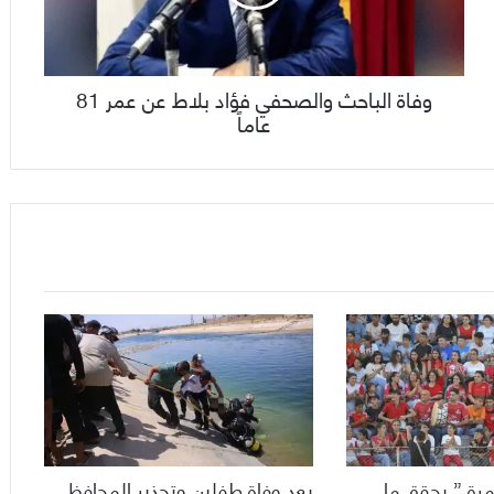
وفاة الباحث والصحفي فؤاد بلاط عن عمر 81
عاماً
رة ” يحقق ما
بعد وفاة طفلين وتحذير المحافظ ..