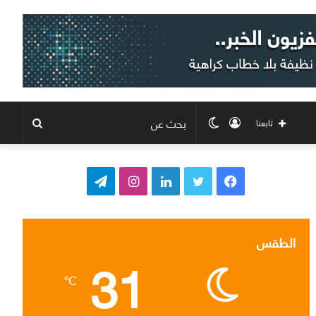
تسجيل
الوضع
بحث
تابعنا
الدخول
المظلم
عن
ف
ت
ل
ا
ت
ي
و
ي
ن
ي
س
ي
ن
س
ل
الطقس
31
ب
ت
ك
ت
ق
℃
و
ر
د
ق
ر