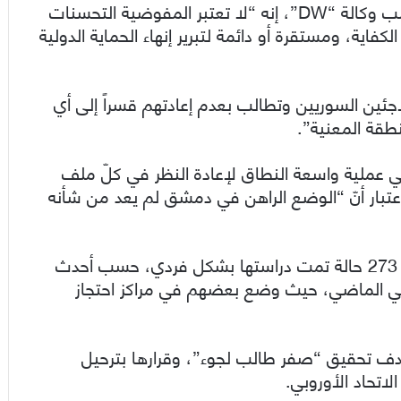
وقالت المفوضية في بيان صدر في نيويورك، بحسب وكالة “DW”، إنه “لا تعتبر المفوضية التحسنات
كفاية، ومستقرة أو دائمة لتبرير إنهاء الحماية الدولية
جئين السوريين وتطالب بعدم إعادتهم قسراً إلى أي
قة المعنية”.
كوبنهاغن شرعت منذ نهاية حزيران 2020، في عملية واسعة النطاق لإعادة النظر في كلّ ملف
ة على اعتبار أنّ “الوضع الراهن في دمشق لم يعد من شأنه
وحُرِم 94 سورياً من التصاريح عام 2020، من أصل 273 حالة تمت دراستها بشكل فردي، حسب أحدث
لثاني الماضي، حيث وضع بعضهم في مراكز احتجاز
دف تحقيق “صفر طالب لجوء”، وقرارها بترحيل
لاتحاد الأوروبي.