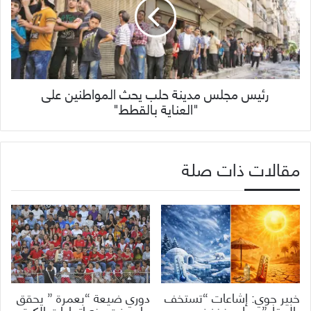
رئيس مجلس مدينة حلب يحث المواطنين على
"العناية بالقطط"
مقالات ذات صلة
خبير جوي: إشاعات “تستخف
دوري ضيعة “بعمرة ” يحقق
بالعقل” حول منخفض
ما عجزت عنه اتحادات الكرة