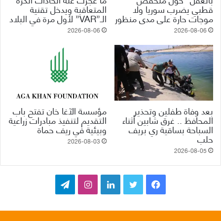
قطبي يضرب سوريا ولا
المتعاقبة ويدخل تقنية
موجات حارة على مدى منظور
الـ”VAR” لأول مرة في البلاد
2026-08-06
2026-08-06
بعد وفاة طفلين وتحذير
مؤسسة الآغا خان تفتح باب
المحافظ .. غرق شابين أثناء
التقديم لتنفيذ مبادرات زراعية
السباحة بساقية ري بريف
وبيئية في ريف حماة
حلب
2026-08-03
2026-08-05
ف
ت
ل
ا
ت
ي
و
ي
ن
ي