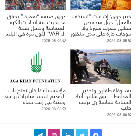
خبير جوي: إشاعات “تستخف
دوري ضيعة “بعمرة ” يحقق
بالعقل” حول منخفض
ما عجزت عنه اتحادات الكرة
قطبي يضرب سوريا ولا
المتعاقبة ويدخل تقنية
موجات حارة على مدى منظور
الـ”VAR” لأول مرة في البلاد
2026-08-06
2026-08-06
بعد وفاة طفلين وتحذير
مؤسسة الآغا خان تفتح باب
المحافظ .. غرق شابين أثناء
التقديم لتنفيذ مبادرات زراعية
السباحة بساقية ري بريف
وبيئية في ريف حماة
حلب
2026-08-03
2026-08-05
ف
ت
ل
ا
ت