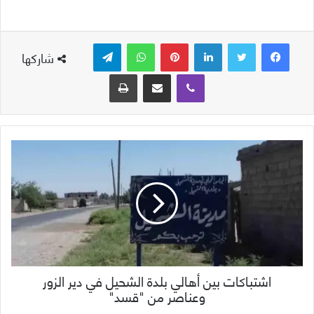
لينكدإن
بينتيريست
واتساب
تيلقرام
شاركها
ڤايبر
مشاركة عبر البريد
طباعة
اشتباكات بين أهالي بلدة الشحيل في دير الزور
وعناصر من "قسد"