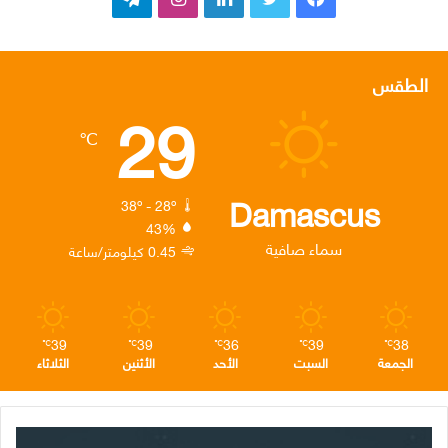
ي
و
ي
ن
ي
س
ي
ن
س
ل
الطقس
29
ب
ت
ك
ت
ق
℃
و
ر
د
ق
ر
ك
إ
ر
ا
Damascus
38º - 28º
43%
ن
ا
م
سماء صافية
0.45 كيلومتر/ساعة
م
39
39
36
39
38
℃
℃
℃
℃
℃
الجمعة
السبت
الأحد
الأثنين
الثلاثاء