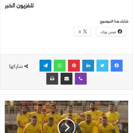
تلفزيون الخبر
شارك هذا الموضوع:
فيس بوك
X
لينكدإن
بينتيريست
واتساب
تيلقرام
شاركها
ڤايبر
مشاركة عبر البريد
طباعة