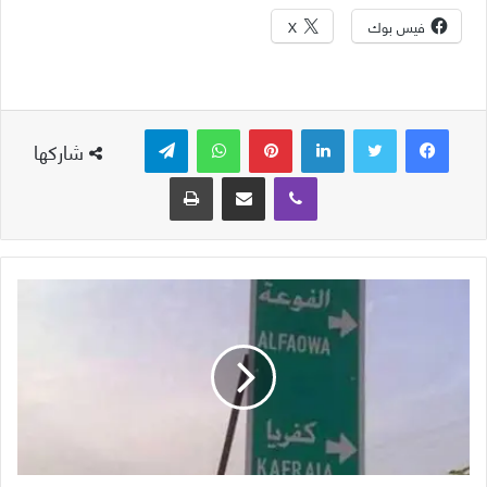
فيس بوك
X
لينكدإن
بينتيريست
واتساب
تيلقرام
شاركها
ڤايبر
مشاركة عبر البريد
طباعة