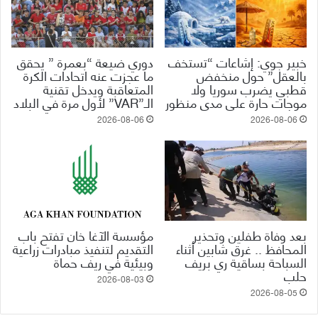
خبير جوي: إشاعات “تستخف
دوري ضيعة “بعمرة ” يحقق
بالعقل” حول منخفض
ما عجزت عنه اتحادات الكرة
قطبي يضرب سوريا ولا
المتعاقبة ويدخل تقنية
موجات حارة على مدى منظور
الـ”VAR” لأول مرة في البلاد
2026-08-06
2026-08-06
بعد وفاة طفلين وتحذير
مؤسسة الآغا خان تفتح باب
المحافظ .. غرق شابين أثناء
التقديم لتنفيذ مبادرات زراعية
السباحة بساقية ري بريف
وبيئية في ريف حماة
حلب
2026-08-03
2026-08-05