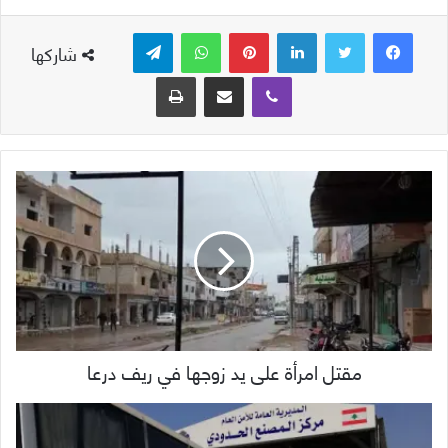
لينكدإن
بينتيريست
واتساب
تيلقرام
شاركها
ڤايبر
مشاركة عبر البريد
طباعة
مقتل امرأة على يد زوجها في ريف درعا