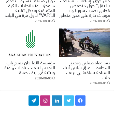
خبير جوي: إشاعات “تستخف
دوري ضيعة “بعمرة ” يحقق
بالعقل” حول منخفض
ما عجزت عنه اتحادات الكرة
قطبي يضرب سوريا ولا
المتعاقبة ويدخل تقنية
موجات حارة على مدى منظور
الـ”VAR” لأول مرة في البلاد
2026-08-06
2026-08-06
بعد وفاة طفلين وتحذير
مؤسسة الآغا خان تفتح باب
المحافظ .. غرق شابين أثناء
التقديم لتنفيذ مبادرات زراعية
السباحة بساقية ري بريف
وبيئية في ريف حماة
حلب
2026-08-03
2026-08-05
ف
ت
ل
ا
ت
ي
و
ي
ن
ي