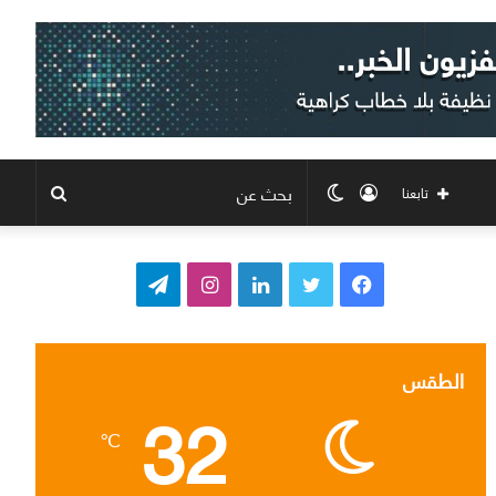
تسجيل
الوضع
بحث
تابعنا
الدخول
المظلم
عن
ف
ت
ل
ا
ت
ي
و
ي
ن
ي
س
ي
ن
س
ل
الطقس
32
ب
ت
ك
ت
ق
℃
و
ر
د
ق
ر