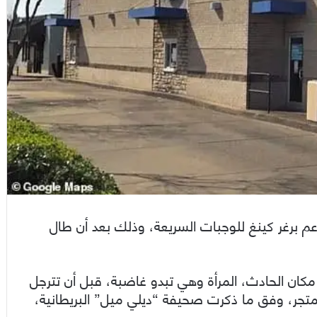
عم برغر كينغ للوجبات السريعة، وذلك بعد أن طال
ان الحادث، المرأة وهي تبدو غاضبة، قبل أن تترجل
متجر، وفق ما ذكرت صحيفة “ديلي ميل” البريطانية،