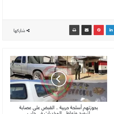
لينكدإن
بينتيريست
مشاركة عبر البريد
طباعة
شاركها
بحوزتهم أسلحة حربية .. القبض على عصابة
لترويج وتعاطي المخدرات في حلب