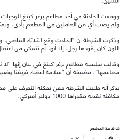
ووقعت الحادثة في أحد مطاعم برغر كينغ للوجبات 
ولم يصب أي من العاملين في المطعم بأذى، وتمكنو
وذكرت الشرطة أن “الحادث وقع الثلاثاء الماضي، ولا 
اللون كان يقودها رجل، إلا أنها لم تتمكن من اعتقال
وقالت سلسلة مطاعم برغر كينغ في بيان إنها “لا
مطاعمها”، مضيفة أن “سلامة أعضاء فريقنا وضيوف
يذكر أنه طلبت الشرطة ممن يمكنه التعرف على مطل
مكافئة نقدية مقدراها 1000 دولار أميركي.
شارك هذا الموضوع: