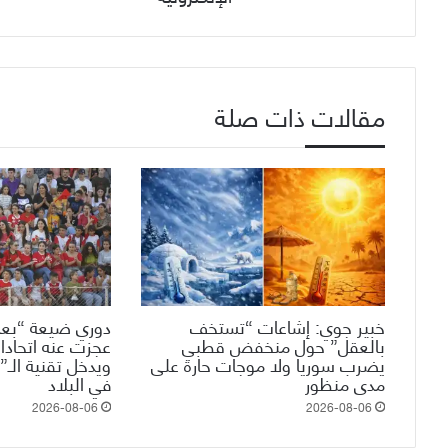
مقالات ذات صلة
خبير جوي: إشاعات “تستخف
دوري ضيعة “بعم
بالعقل” حول منخفض قطبي
عجزت عنه اتحادات
يضرب سوريا ولا موجات حارة على
مدى منظور
في البلاد
2026-08-06
2026-08-06