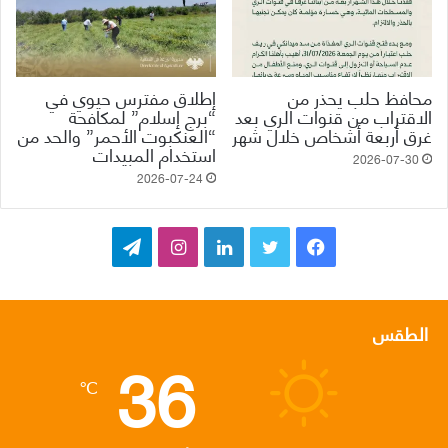
محافظ حلب يحذر من
إطلاق مفترس حيوي في
الاقتراب من قنوات الري بعد
“برج إسلام” لمكافحة
غرق أربعة أشخاص خلال شهر
“العنكبوت الأحمر” والحد من
استخدام المبيدات
2026-07-30
2026-07-24
ف
ت
ل
ا
ت
ي
و
ي
ن
ي
س
ي
ن
س
ل
الطقس
36
ب
ت
ك
ت
ق
℃
و
ر
د
ق
ر
ك
إ
ر
ا