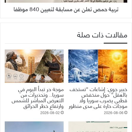
تربية حمص تعلن عن مسابقة لتعيين 840 موظفا
مقالات ذات صلة
خبير جوي: إشاعات “تستخف
موجة حر تبدأ اليوم في
بالعقل” حول منخفض
سوريا.. وتحذيرات من
قطبي يضرب سوريا ولا
التعرض المباشر للشمس
موجات حارة على مدى منظور
وارتفاع خطر الحرائق
2026-08-02
2026-08-06