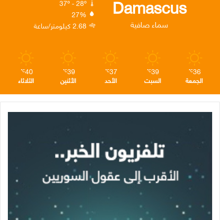
Damascus
37º - 28º
27%
ن
ا
م
سماء صافية
2.68 كيلومتر/ساعة
م
40
39
37
39
36
℃
℃
℃
℃
℃
الجمعة
السبت
الأحد
الأثنين
الثلاثاء